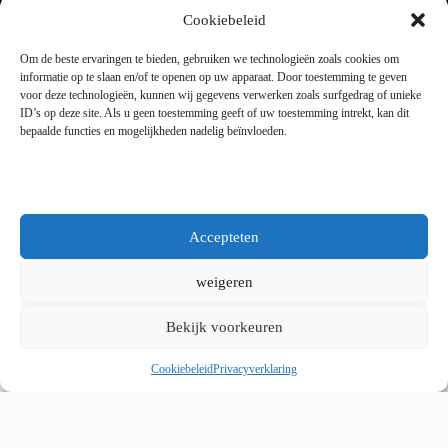
Dinsdag tot en met vrijdag 9:00 - 18:00
Cookiebeleid
Zaterdag 9:00 tot 15:00
Om de beste ervaringen te bieden, gebruiken we technologieën zoals cookies om
informatie op te slaan en/of te openen op uw apparaat. Door toestemming te geven
voor deze technologieën, kunnen wij gegevens verwerken zoals surfgedrag of unieke
Copyright © 2025 - WordPress thema door blocksy - Made by
ID’s op deze site. Als u geen toestemming geeft of uw toestemming intrekt, kan dit
Jim ter Mors
bepaalde functies en mogelijkheden nadelig beïnvloeden.
Privacy en cookies
Kvk 06060864 / BTW 8078.50.305.B01
Accepteten
weigeren
Bekijk voorkeuren
Whatsapp ons
Cookiebeleid
Privacyverklaring