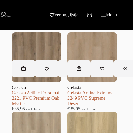
Verlanglijstje
Menu
FILTER
Gelasta
Gelasta
Gelasta Artline Extra mat
Gelasta Artline Extra mat
2221 PVC Premium Oak
2249 PVC Supreme
Mystic
Desert
€
35,95
€
35,95
incl. btw
incl. btw