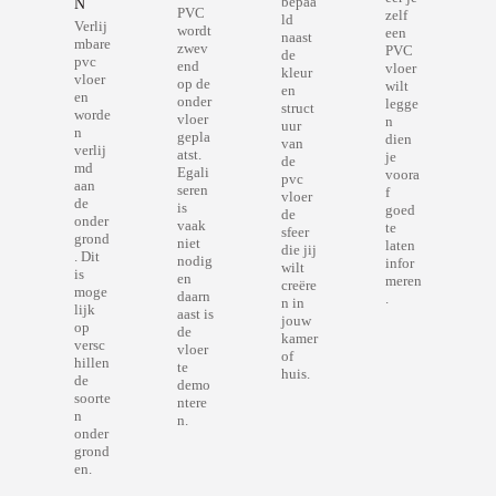
bepaa
N
PVC
zelf
ld
Verlij
wordt
een
naast
mbare
zwev
PVC
de
pvc
end
vloer
kleur
vloer
op de
wilt
en
en
onder
legge
struct
worde
vloer
n
uur
n
gepla
dien
van
verlij
atst.
je
de
md
Egali
voora
pvc
aan
seren
f
vloer
de
is
goed
de
onder
vaak
te
sfeer
grond
niet
laten
die jij
. Dit
nodig
infor
wilt
is
en
meren
creëre
moge
daarn
.
n in
lijk
aast is
jouw
op
de
kamer
versc
vloer
of
hillen
te
huis.
de
demo
soorte
ntere
n
n.
onder
grond
en.