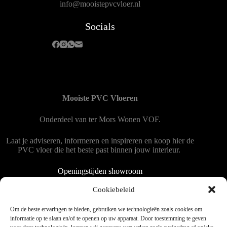
info@mooistepvcvloer.nl
Socials
Mooiste PVC Vloeren
Onderdeel van
ter Mors Wonen
VOF.
Laat je adviseren, informeren en inspireren en koop hier de
PVC vloer die het beste past binnen jouw interieur.
Openingstijden showroom
Dinsdag tot en met vrijdag 9:00 - 18:00
Cookiebeleid
Zaterdag 9:00 tot 15:00
Om de beste ervaringen te bieden, gebruiken we technologieën zoals cookies om
informatie op te slaan en/of te openen op uw apparaat. Door toestemming te geven