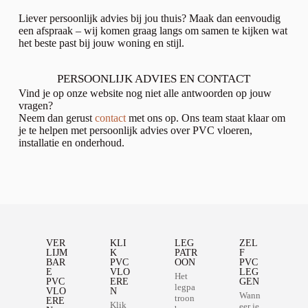
Liever persoonlijk advies bij jou thuis? Maak dan eenvoudig
een afspraak – wij komen graag langs om samen te kijken wat
het beste past bij jouw woning en stijl.
PERSOONLIJK ADVIES EN CONTACT
Vind je op onze website nog niet alle antwoorden op jouw
vragen?
Neem dan gerust
contact
met ons op. Ons team staat klaar om
je te helpen met persoonlijk advies over PVC vloeren,
installatie en onderhoud.
VER
KLI
LEG
ZEL
LIJM
K
PATR
F
BAR
PVC
OON
PVC
E
VLO
LEG
Het
PVC
ERE
GEN
legpa
VLO
N
Wann
troon
ERE
Klik
eer je