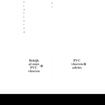
s
e
t
r
a
.
l
l
e
r
e
n
.
Bekijk
PVC
al onze
vloeren
PVC
advies
vloeren