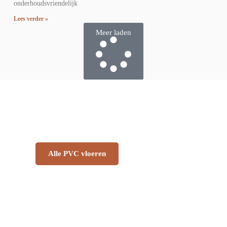
onderhoudsvriendelijk
Lees verder »
Meer laden
OPZOEK NAAR JOUW DROOM PVC
VLOER
Alle PVC vloeren