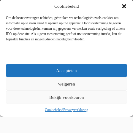
Dinsdag tot en met vrijdag 9:00 - 18:00
Cookiebeleid
Zaterdag 9:00 tot 15:00
Om de beste ervaringen te bieden, gebruiken we technologieën zoals cookies om
informatie op te slaan en/of te openen op uw apparaat. Door toestemming te geven
voor deze technologieën, kunnen wij gegevens verwerken zoals surfgedrag of unieke
Copyright © 2025 - WordPress thema door blocksy - Made by
ID’s op deze site. Als u geen toestemming geeft of uw toestemming intrekt, kan dit
Jim ter Mors
bepaalde functies en mogelijkheden nadelig beïnvloeden.
Privacy en cookies
Kvk 06060864 / BTW 8078.50.305.B01
Accepteten
weigeren
Bekijk voorkeuren
Whatsapp ons
Cookiebeleid
Privacyverklaring