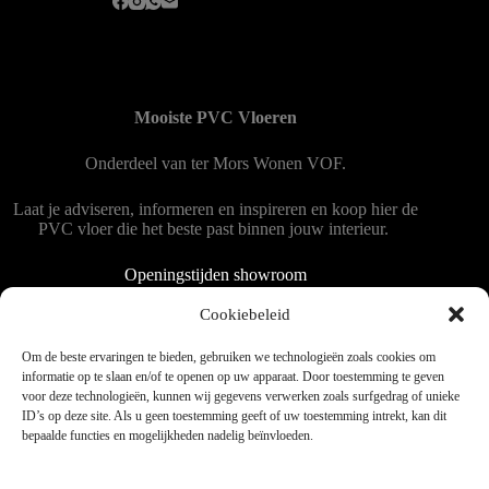
Mooiste PVC Vloeren
Onderdeel van
ter Mors Wonen
VOF.
Laat je adviseren, informeren en inspireren en koop hier de
PVC vloer die het beste past binnen jouw interieur.
Openingstijden showroom
Dinsdag tot en met vrijdag 9:00 - 18:00
Cookiebeleid
Zaterdag 9:00 tot 15:00
Om de beste ervaringen te bieden, gebruiken we technologieën zoals cookies om
informatie op te slaan en/of te openen op uw apparaat. Door toestemming te geven
voor deze technologieën, kunnen wij gegevens verwerken zoals surfgedrag of unieke
Copyright © 2025 - WordPress thema door blocksy - Made by
ID’s op deze site. Als u geen toestemming geeft of uw toestemming intrekt, kan dit
Jim ter Mors
bepaalde functies en mogelijkheden nadelig beïnvloeden.