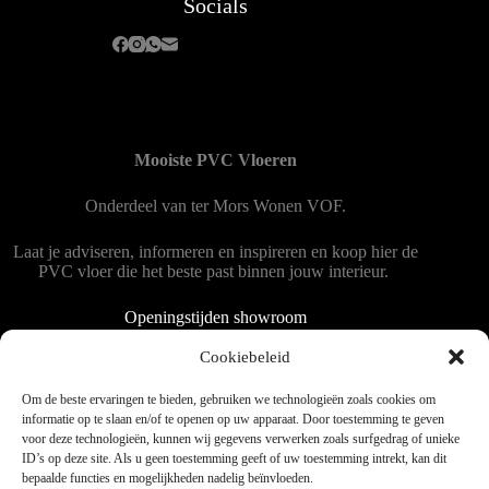
Socials
Mooiste PVC Vloeren
Onderdeel van
ter Mors Wonen
VOF.
Laat je adviseren, informeren en inspireren en koop hier de
PVC vloer die het beste past binnen jouw interieur.
Openingstijden showroom
Dinsdag tot en met vrijdag 9:00 - 18:00
Cookiebeleid
Zaterdag 9:00 tot 15:00
Om de beste ervaringen te bieden, gebruiken we technologieën zoals cookies om
informatie op te slaan en/of te openen op uw apparaat. Door toestemming te geven
voor deze technologieën, kunnen wij gegevens verwerken zoals surfgedrag of unieke
Copyright © 2025 - WordPress thema door blocksy - Made by
ID’s op deze site. Als u geen toestemming geeft of uw toestemming intrekt, kan dit
Jim ter Mors
bepaalde functies en mogelijkheden nadelig beïnvloeden.