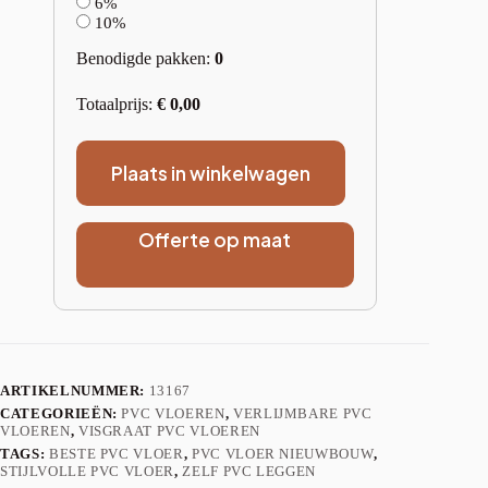
6%
10%
Benodigde pakken:
0
Totaalprijs:
€
0,00
Plaats in winkelwagen
Offerte op maat
ARTIKELNUMMER:
13167
CATEGORIEËN:
PVC VLOEREN
,
VERLIJMBARE PVC
VLOEREN
,
VISGRAAT PVC VLOEREN
TAGS:
BESTE PVC VLOER
,
PVC VLOER NIEUWBOUW
,
STIJLVOLLE PVC VLOER
,
ZELF PVC LEGGEN