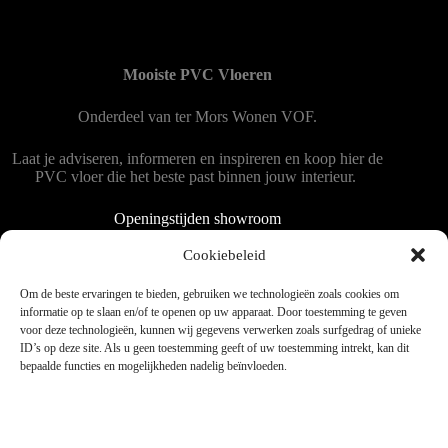
Mooiste PVC Vloeren
Onderdeel van
ter Mors Wonen
VOF.
Laat je adviseren, informeren en inspireren en koop hier de
PVC vloer die het beste past binnen jouw interieur.
Openingstijden showroom
Dinsdag tot en met vrijdag 9:00 - 18:00
Cookiebeleid
Zaterdag 9:00 tot 15:00
Om de beste ervaringen te bieden, gebruiken we technologieën zoals cookies om
informatie op te slaan en/of te openen op uw apparaat. Door toestemming te geven
voor deze technologieën, kunnen wij gegevens verwerken zoals surfgedrag of unieke
Copyright © 2025 - WordPress thema door blocksy - Made by
ID’s op deze site. Als u geen toestemming geeft of uw toestemming intrekt, kan dit
Jim ter Mors
bepaalde functies en mogelijkheden nadelig beïnvloeden.
Privacy en cookies