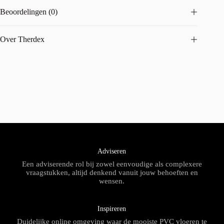
Beoordelingen (0)
Over Therdex
Adviseren
Een adviserende rol bij zowel eenvoudige als complexere
vraagstukken, altijd denkend vanuit jouw behoeften en
wensen.
Inspireren
Duidelijke online omgeving waar de mooiste PVC vloeren te