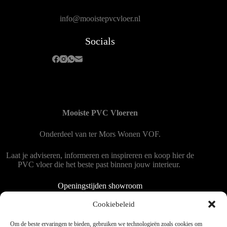
info@mooistepvcvloer.nl
Socials
Mooiste PVC Vloeren
Onderdeel van
ter Mors Wonen
VOF.
Laat je adviseren, informeren en inspireren en koop hier de
PVC vloer die het beste past binnen jouw interieur.
Openingstijden showroom
Dinsdag tot en met vrijdag 9:00 - 18:00
Cookiebeleid
Zaterdag 9:00 tot 15:00
Om de beste ervaringen te bieden, gebruiken we technologieën zoals cookies om