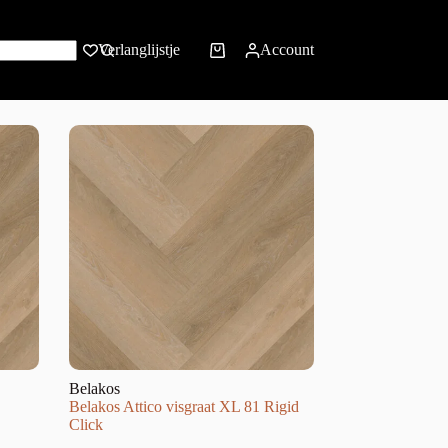
Verlanglijstje
Account
Belakos
Belakos Attico visgraat XL 81 Rigid
Click