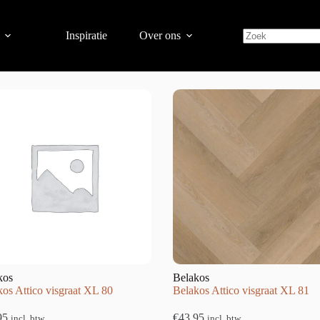
Inspiratie
Over ons
–15 van de 61 resultaten wordt getoond
kos
Belakos
os Attico visgraat XL 80
Belakos Attico visgraat XL 81
95
€
43,95
incl. btw
incl. btw