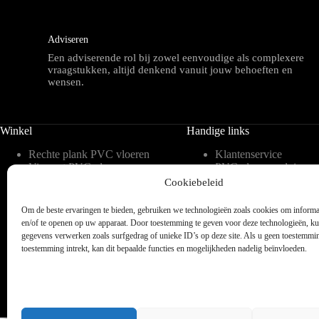
Adviseren
Een adviserende rol bij zowel eenvoudige als complexere
vraagstukken, altijd denkend vanuit jouw behoeften en
wensen.
Winkel
Handige links
Rechte plank PVC vloeren
Klantenservice
Visgraat PVC vloeren
PVC vloeren advies
Tegelvorm PVC vloeren
Inspiratie
Cookiebeleid
Hongaarse punt PVC
Meest gestelde vragen 
vloeren
blog
Om de beste ervaringen te bieden, gebruiken we technologieën zoals cookies om informat
Weense punt PVC vloeren
Over ons
en/of te openen op uw apparaat. Door toestemming te geven voor deze technologieën, k
Verlijmbare PVC vloeren
Contact
gegevens verwerken zoals surfgedrag of unieke ID’s op deze site. Als u geen toestemmi
Klik PVC vloeren
Legservice
toestemming intrekt, kan dit bepaalde functies en mogelijkheden nadelig beïnvloeden.