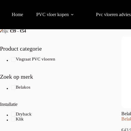
Home
PVC vloer kopen
Pvc vloeren advies
Prijs per m2
Resultaat 1
Prijs:
€39
-
€54
Product categorie
Visgraat PVC vloeren
Zoek op merk
Belakos
Installatie
Bela
Dryback
Belak
Klik
€
43,