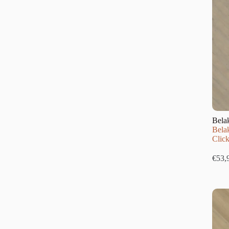
Bela
Belak
Clic
€
53,