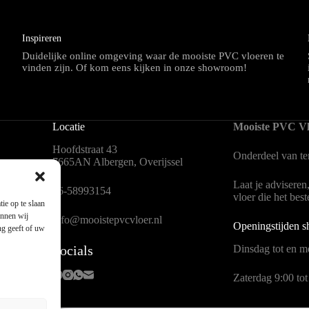
Inspireren
Duidelijke online omgeving waar de mooiste PVC vloeren te
vinden zijn. Of kom eens kijken in onze showroom!
Locatie
Mooiste PVC Vl
Hoofdstraat 43
Onderdeel van
t
7665AN Albergen, Overijssel
Laat je adviseren
en
06-58993154
vloer die het bes
ie op te slaan
unnen wij
info@mooistepvcvloer.nl
Openingstijden 
ng geeft of uw
Socials
Dinsdag tot en me
Zaterdag 9:00 tot