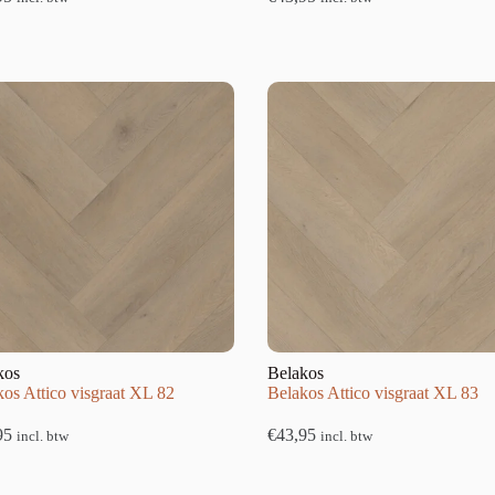
kos
Belakos
os Attico visgraat XL 82
Belakos Attico visgraat XL 83
95
€
43,95
incl. btw
incl. btw