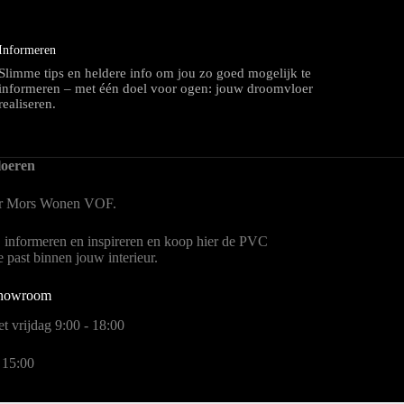
Informeren
Slimme tips en heldere info om jou zo goed mogelijk te
informeren – met één doel voor ogen: jouw droomvloer
realiseren.
oeren
er Mors Wonen
VOF.
, informeren en inspireren en koop hier de PVC
te past binnen jouw interieur.
showroom
t vrijdag 9:00 - 18:00
 15:00