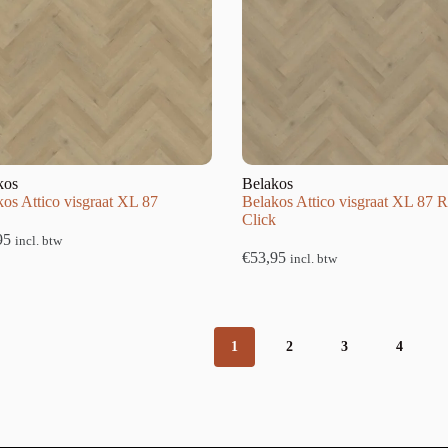
kos
Belakos
os Attico visgraat XL 87
Belakos Attico visgraat XL 87 R
Click
95
incl. btw
€
53,95
incl. btw
1
2
3
4