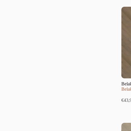
Bela
Belak
€
43,