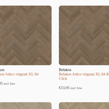
kos
Belakos
os Attico visgraat XL 84
Belakos Attico visgraat XL 84 R
Click
95
incl. btw
€
53,95
incl. btw