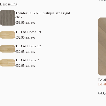
Best selling
Therdex C15075 Rustique serie rigid
click
€
59,95
incl. btw
TFD At Home 19
€
32,95
incl. btw
TFD At Home 12
€
32,95
incl. btw
TFD At Home 7
€
32,95
incl. btw
Bela
Belak
€
43,