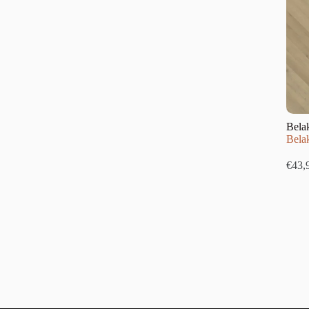
Bela
Belak
€
43,