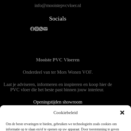
info@mooistepvcvloer.nl
Socials
Mooiste PVC Vloeren
Onderdeel van
ter Mors Wonen
VOF.
Laat je adviseren, informeren en inspireren en koop hier de
PVC vloer die het beste past binnen jouw interieur.
Openingstijden showroom
Dinsdag tot en met vrijdag 9:00 - 18:00
Cookiebeleid
Zaterdag 9:00 tot 15:00
Om de beste ervaringen te bieden, gebruiken we technologieën zoals cookies om
informatie op te slaan en/of te openen op uw apparaat. Door toestemming te geven