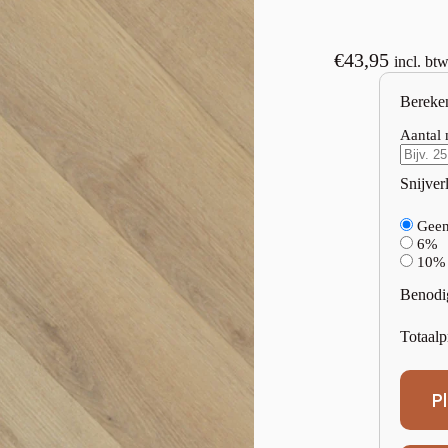
€
43,95
incl. bt
Bereke
Aantal 
Snijverl
Gee
6%
10%
Benodi
Totaalp
P