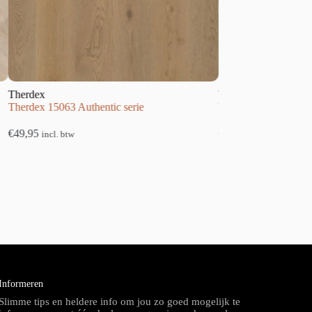
dex
Therdex
dex 15063 Authentic serie
Therdex 4230 Basic serie
95
€
34,95
incl. btw
incl. btw
Informeren
Slimme tips en heldere info om jou zo goed mogelijk te