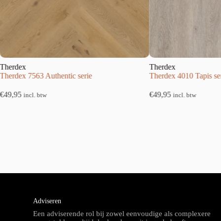
ex
Therdex
x 7563 Authentic serie
Therdex 4010 Tapis serie
€
49,95
incl. btw
incl. btw
Adviseren
Een adviserende rol bij zowel eenvoudige als complexere