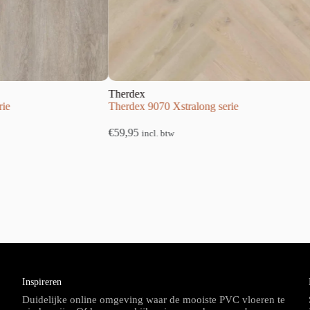
Therdex
Ther
Therdex 9070 Xstralong serie
Ther
€
59,95
€
49,
incl. btw
Inspireren
Duidelijke online omgeving waar de mooiste PVC vloeren te