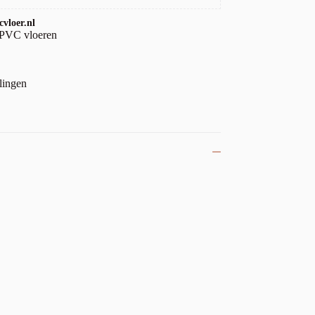
vloer.nl
 PVC vloeren
lingen