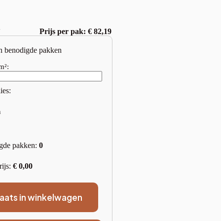
w
Prijs per pak: € 82,19
n benodigde pakken
m²:
ies:
n
gde pakken:
0
rijs:
€
0,00
laats in winkelwagen