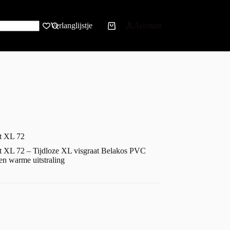
Verlanglijstje
Account
at XL 72
at XL 72 – Tijdloze XL visgraat Belakos PVC
 en warme uitstraling