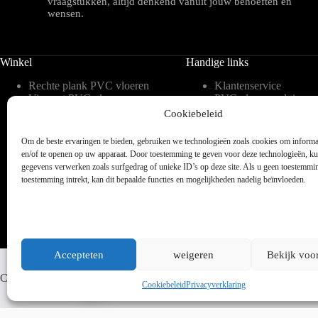
vraagstukken, altijd denkend vanuit jouw behoeften en
wensen.
Winkel
Handige links
Rechte plank PVC vloeren
Klantenservice
Visgraat PVC vloeren
PVC vloeren advies
Tegelvorm PVC vloeren
Inspiratie
Cookiebeleid
Hongaarse punt PVC
Meest gestelde vragen 
vloeren
blog
Om de beste ervaringen te bieden, gebruiken we technologieën zoals cookies om informat
Weense punt PVC vloeren
Over ons
en/of te openen op uw apparaat. Door toestemming te geven voor deze technologieën, k
Verlijmbare PVC vloeren
Contact
gegevens verwerken zoals surfgedrag of unieke ID’s op deze site. Als u geen toestemmi
Klik PVC vloeren
Legservice
toestemming intrekt, kan dit bepaalde functies en mogelijkheden nadelig beïnvloeden.
Accepteten
weigeren
Bekijk voo
Whatsapp ons
Copyright © 2025 - WordPress thema door blocksy - Made by Jim ter
Cookiebeleid
Privacyverklaring