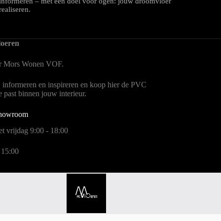
informeren – met één doel voor ogen: jouw droomvloer
realiseren.
oeren
er Mors Wonen
VOF.
, informeren en inspireren en koop hier de PVC
te past binnen jouw interieur.
showroom
t vrijdag 9:00 - 18:00
 15:00