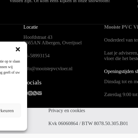
vinden zijn. Of kom eens kijken in onze showroom!
Locatie
Mooiste PVC Vl
Hoofdstraat 43
Onderdeel van
t
7665AN Albergen, Overijssel
Laat je adviseren
en
06-58993154
vloer die het bes
ie op te slaan
unnen wij
info@mooistepvcvloer.nl
Openingstijden 
ng geeft of uw
Socials
Dinsdag tot en me
Zaterdag 9:00 tot
Privacy en cookies
rkeuren
 Mors
Kvk 06060864 / BTW 8078.50.305.B01