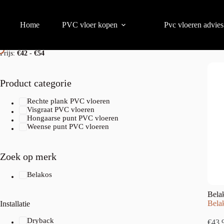
Home
PVC vloer kopen
Pvc vloeren advies
Prijs per m2
Resultaat 1
Prijs:
€42
-
€54
Product categorie
Rechte plank PVC vloeren
Visgraat PVC vloeren
Hongaarse punt PVC vloeren
Weense punt PVC vloeren
Zoek op merk
Belakos
Bela
Bela
Installatie
Dryback
€
43,