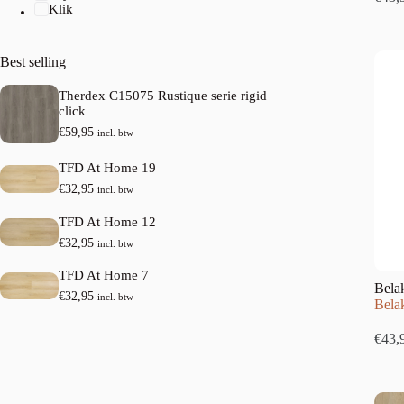
Klik
Best selling
Therdex C15075 Rustique serie rigid
click
€
59,95
incl. btw
TFD At Home 19
€
32,95
incl. btw
TFD At Home 12
€
32,95
incl. btw
TFD At Home 7
Bela
€
32,95
incl. btw
Bela
€
43,