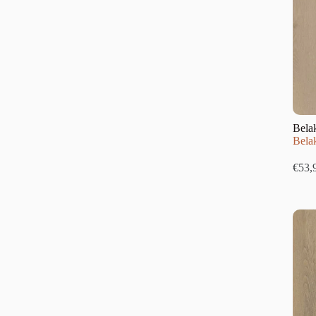
Bela
Bela
€
53,