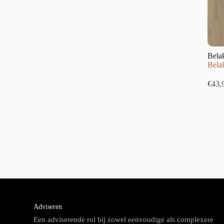
Bela
Bela
€
43,
Adviseren
Een adviserende rol bij zowel eenvoudige als complexere