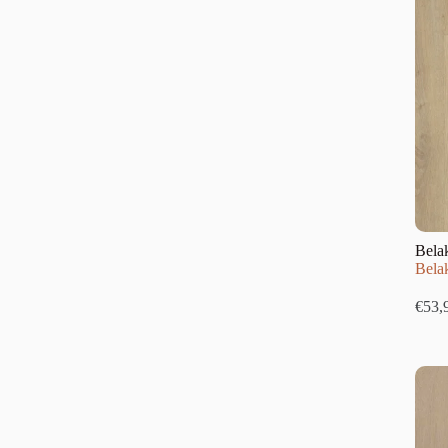
Bela
Bela
€
53,