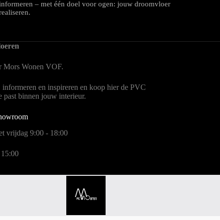
informeren – met één doel voor ogen: jouw droomvloer
realiseren.
oeren
er Mors Wonen
VOF.
, informeren en inspireren en koop hier de PVC
te past binnen jouw interieur.
showroom
t vrijdag 9:00 - 18:00
 15:00