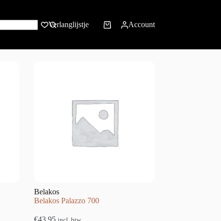
Verlanglijstje
Account
Belakos
Belakos Palazzo 700
€
43,95
incl. btw