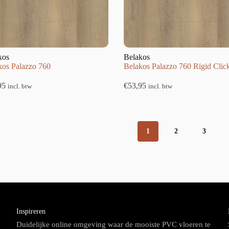
kos
Belakos
kos Palazzo 760
Belakos Palazzo 760 Rigid Clic
95
€
53,95
incl. btw
incl. btw
1
2
3
Inspireren
Duidelijke online omgeving waar de mooiste PVC vloeren te