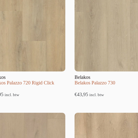
kos
Belakos
kos Palazzo 720 Rigid Click
Belakos Palazzo 730
95
€
43,95
incl. btw
incl. btw