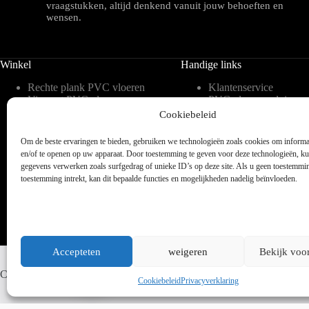
vraagstukken, altijd denkend vanuit jouw behoeften en
wensen.
Winkel
Handige links
Rechte plank PVC vloeren
Klantenservice
Visgraat PVC vloeren
PVC vloeren advies
Tegelvorm PVC vloeren
Inspiratie
Cookiebeleid
Hongaarse punt PVC
Meest gestelde vragen 
vloeren
blog
Om de beste ervaringen te bieden, gebruiken we technologieën zoals cookies om informat
Weense punt PVC vloeren
Over ons
en/of te openen op uw apparaat. Door toestemming te geven voor deze technologieën, k
Verlijmbare PVC vloeren
Contact
gegevens verwerken zoals surfgedrag of unieke ID’s op deze site. Als u geen toestemmi
Klik PVC vloeren
Legservice
toestemming intrekt, kan dit bepaalde functies en mogelijkheden nadelig beïnvloeden.
Accepteten
weigeren
Bekijk voo
Whatsapp ons
Copyright © 2025 - WordPress thema door blocksy - Made by Jim ter
Cookiebeleid
Privacyverklaring