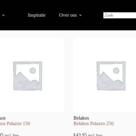
Inspiratie
Over ons
–15 van de 33 resultaten wordt getoond
kos
Belakos
kos Palazzo 150
Belakos Palazzo 250
95
€
43,95
incl. btw
incl. btw