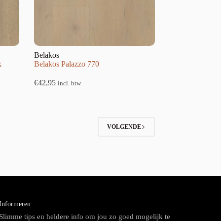
Belakos
k
Belakos Palazzo 770
€
42,95
incl. btw
VOLGENDE
Informeren
Slimme tips en heldere info om jou zo goed mogelijk te