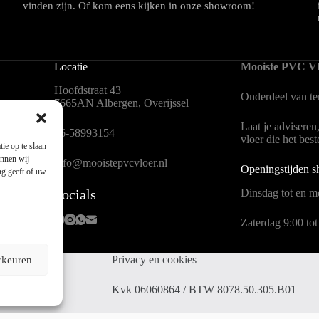
vinden zijn. Of kom eens kijken in onze showroom!
Locatie
Mooiste PVC Vl
Hoofdstraat 43
Onderdeel van
t
7665AN Albergen, Overijssel
Laat je adviseren
en
06-58993154
vloer die het bes
ie op te slaan
unnen wij
info@mooistepvcvloer.nl
Openingstijden 
ng geeft of uw
Socials
Dinsdag tot en me
Zaterdag 9:00 tot
Privacy en cookies
rkeuren
 Mors
Kvk 06060864 / BTW 8078.50.305.B01