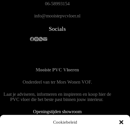
06-58993154
info@mooistepvcvloer.nl
Socials
Mooiste PVC Vloeren
Onderdeel van
ter Mors Wonen
VOF.
Laat je adviseren, informeren en inspireren en koop hier de
PVC vloer die het beste past binnen jouw interieur.
Openingstijden showroom
Dinsdag tot en met vrijdag 9:00 - 18:00
Cookiebeleid