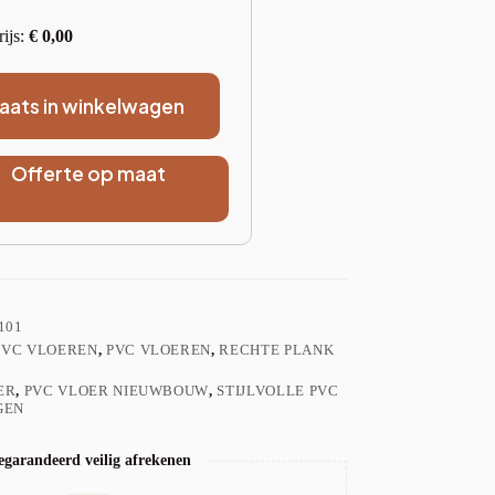
rijs:
€
0,00
laats in winkelwagen
Offerte op maat
101
PVC VLOEREN
,
PVC VLOEREN
,
RECHTE PLANK
ER
,
PVC VLOER NIEUWBOUW
,
STIJLVOLLE PVC
GEN
garandeerd veilig afrekenen