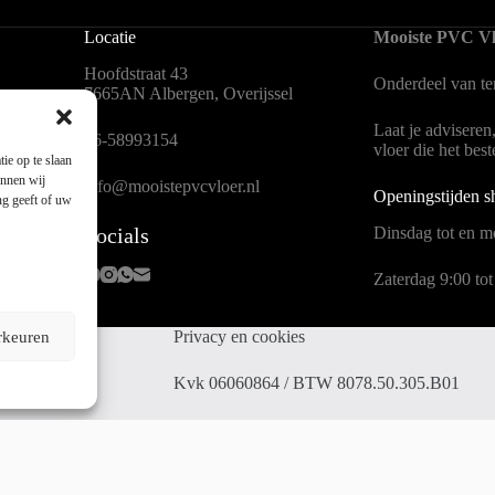
Locatie
Mooiste PVC Vl
Hoofdstraat 43
Onderdeel van
t
7665AN Albergen, Overijssel
Laat je adviseren
en
06-58993154
vloer die het bes
ie op te slaan
unnen wij
info@mooistepvcvloer.nl
Openingstijden 
ng geeft of uw
Socials
Dinsdag tot en me
Zaterdag 9:00 tot
Privacy en cookies
rkeuren
 Mors
Kvk 06060864 / BTW 8078.50.305.B01