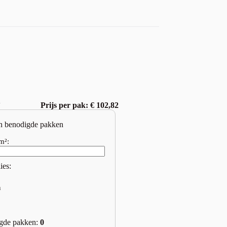
w
Prijs per pak: € 102,82
n benodigde pakken
m²:
ies:
n
gde pakken:
0