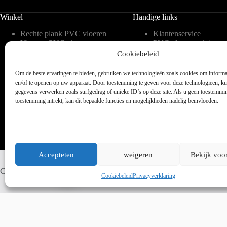
Winkel
Handige links
Rechte plank PVC vloeren
Klantenservice
Visgraat PVC vloeren
PVC vloeren advies
Tegelvorm PVC vloeren
Inspiratie
Cookiebeleid
Hongaarse punt PVC
Meest gestelde vragen 
vloeren
blog
Om de beste ervaringen te bieden, gebruiken we technologieën zoals cookies om informat
Weense punt PVC vloeren
Over ons
en/of te openen op uw apparaat. Door toestemming te geven voor deze technologieën, k
Verlijmbare PVC vloeren
Contact
gegevens verwerken zoals surfgedrag of unieke ID’s op deze site. Als u geen toestemmi
Klik PVC vloeren
Legservice
toestemming intrekt, kan dit bepaalde functies en mogelijkheden nadelig beïnvloeden.
Accepteten
weigeren
Bekijk voo
Whatsapp ons
Copyright © 2025 - WordPress thema door blocksy - Made by Jim ter
Cookiebeleid
Privacyverklaring