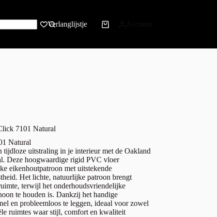
Verlanglijstje
Account
Click 7101 Natural
01 Natural
 tijdloze uitstraling in je interieur met de Oakland
al. Deze hoogwaardige rigid PVC vloer
eke eikenhoutpatroon met uitstekende
theid. Het lichte, natuurlijke patroon brengt
ruimte, terwijl het onderhoudsvriendelijke
oon te houden is. Dankzij het handige
snel en probleemloos te leggen, ideaal voor zowel
 ruimtes waar stijl, comfort en kwaliteit