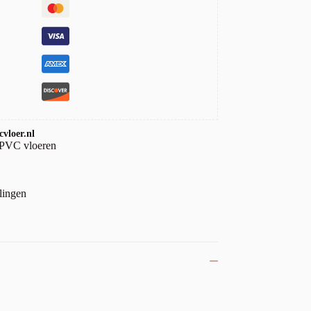
vloer.nl
 PVC vloeren
lingen