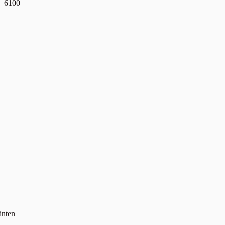
6–6100
inten