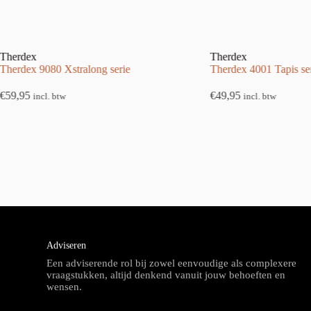
Therdex
Therdex
Therdex 9080 Xstralong serie
Therdex 4001 Tapis se
€
59,95
€
49,95
incl. btw
incl. btw
Adviseren
Een adviserende rol bij zowel eenvoudige als complexere
vraagstukken, altijd denkend vanuit jouw behoeften en
wensen.