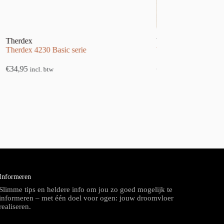
Therdex
Therdex
Therdex 4230 Basic serie
Therdex 2050 Basic s
€
34,95
€
34,95
incl. btw
incl. btw
Informeren
Slimme tips en heldere info om jou zo goed mogelijk te
informeren – met één doel voor ogen: jouw droomvloer
realiseren.