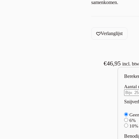
samenkomen.
Verlanglijst
€
46,95
incl. bt
Bereke
Aantal 
Snijverl
Gee
6%
10%
Benodi