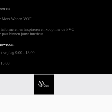
oeren
er Mors Wonen
VOF.
, informeren en inspireren en koop hier de PVC
te past binnen jouw interieur.
showroom
t vrijdag 9:00 - 18:00
 15:00