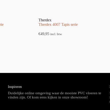
Therdex
rie
Therdex 4007 Tapis serie
€
49,95
incl. btw
Inspireren
Duidelijke online omgeving waar de mooiste PVC vloeren te
vinden zijn. Of kom eens kijken in onze showroom!