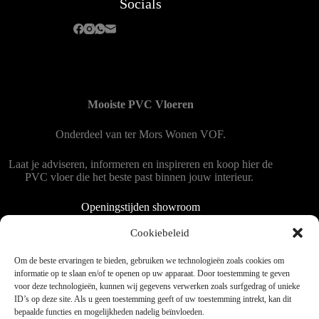
Socials
Mooiste PVC Vloeren
Onderdeel van
ter Mors Wonen
VOF.
Laat je adviseren, informeren en inspireren en koop hier de
PVC vloer die het beste past binnen jouw interieur.
Openingstijden showroom
Dinsdag tot en met vrijdag 9:00 - 18:00
Cookiebeleid
Zaterdag 9:00 tot 15:00
Om de beste ervaringen te bieden, gebruiken we technologieën zoals cookies om
informatie op te slaan en/of te openen op uw apparaat. Door toestemming te geven
voor deze technologieën, kunnen wij gegevens verwerken zoals surfgedrag of unieke
Copyright © 2025 - WordPress thema door blocksy - Made by
ID’s op deze site. Als u geen toestemming geeft of uw toestemming intrekt, kan dit
Jim ter Mors
bepaalde functies en mogelijkheden nadelig beïnvloeden.