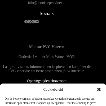
info@mooistepvcvloer.nl
Socials
Mooiste PVC Vloeren
Onderdeel van
ter Mors Wonen
VOF.
Laat je adviseren, informeren en inspireren en koop hier de
PVC vloer die het beste past binnen jouw interieur.
Openingstijden showroom
Dinsdag tot en met vrijdag 9:00 - 18:00
Cookiebeleid
Zaterdag 9:00 tot 15:00
Om de beste ervaringen te bieden, gebruiken we technologieën zoals cookies om
informatie op te slaan en/of te openen op uw apparaat. Door toestemming te geven