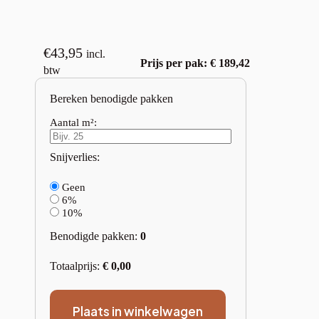
€
43,95
incl.
Prijs per pak: € 189,42
btw
Bereken benodigde pakken
Aantal m²:
Snijverlies:
Geen
6%
10%
Benodigde pakken:
0
Totaalprijs:
€
0,00
Plaats in winkelwagen