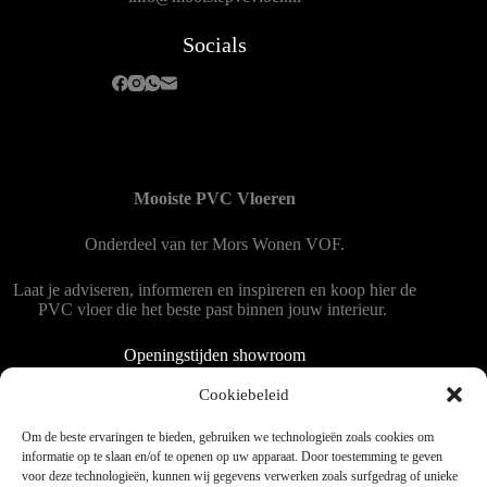
Socials
Mooiste PVC Vloeren
Onderdeel van
ter Mors Wonen
VOF.
Laat je adviseren, informeren en inspireren en koop hier de
PVC vloer die het beste past binnen jouw interieur.
Openingstijden showroom
Dinsdag tot en met vrijdag 9:00 - 18:00
Cookiebeleid
Zaterdag 9:00 tot 15:00
Om de beste ervaringen te bieden, gebruiken we technologieën zoals cookies om
informatie op te slaan en/of te openen op uw apparaat. Door toestemming te geven
voor deze technologieën, kunnen wij gegevens verwerken zoals surfgedrag of unieke
Copyright © 2025 - WordPress thema door blocksy - Made by