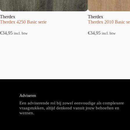
Therdex
Therdex
Therdex 4250 Basic serie
Therdex 2010 Basic se
€
34,95
€
34,95
incl. btw
incl. btw
Adviseren
Een adviserende rol bij zowel eenvoudige als complexere
vraagstukken, altijd denkend vanuit jouw behoeften en
wensen.