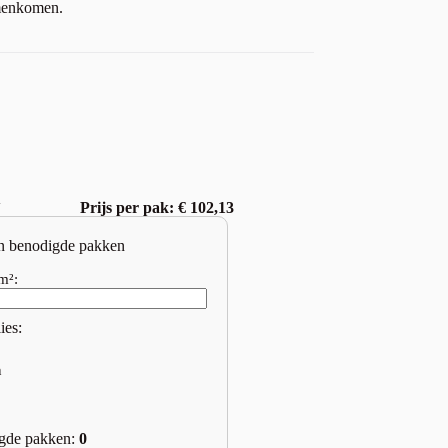
amenkomen.
w
Prijs per pak: € 102,13
n benodigde pakken
m²:
ies:
n
gde pakken:
0