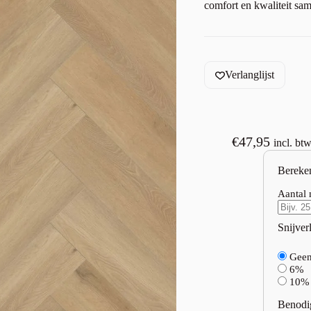
comfort en kwaliteit s
Verlanglijst
€
47,95
incl. bt
Bereke
Aantal 
Snijverl
Gee
6%
10%
Benodi