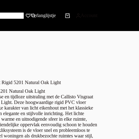
Verlanglijstje
Account
at Rigid 5201 Natural Oak Light
 5201 Natural Oak Light
se en tijdloze uitstraling met de Callisto Visgraat
 Light. Deze hoogwaardige rigid PVC vloer
ke karakter van licht eikenhout met het klassieke
 elegante en stijlvolle inrichting. Het lichte
 warme en uitnodigende sfeer in elke ruimte,
riendelijke oppervlak eenvoudig schoon te houden
kliksysteem is de vloer snel en probleemloos te
l woningen als drukbezochte ruimtes waar stijl,