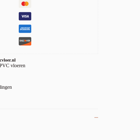
vloer.nl
 PVC vloeren
lingen