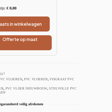
rijs:
€
0,00
laats in winkelwagen
Offerte op maat
027
PVC VLOEREN
,
PVC VLOEREN
,
VISGRAAT PVC
ER
,
PVC VLOER NIEUWBOUW
,
STIJLVOLLE PVC
GEN
garandeerd veilig afrekenen