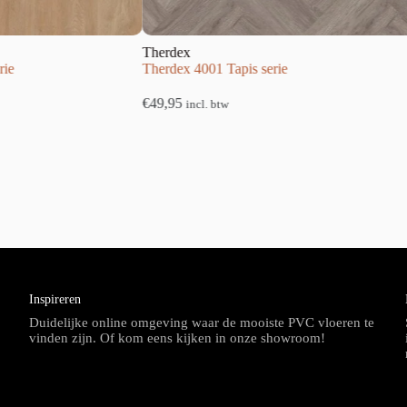
Therdex
rie
Therdex 4001 Tapis serie
€
49,95
incl. btw
Inspireren
Duidelijke online omgeving waar de mooiste PVC vloeren te
vinden zijn. Of kom eens kijken in onze showroom!