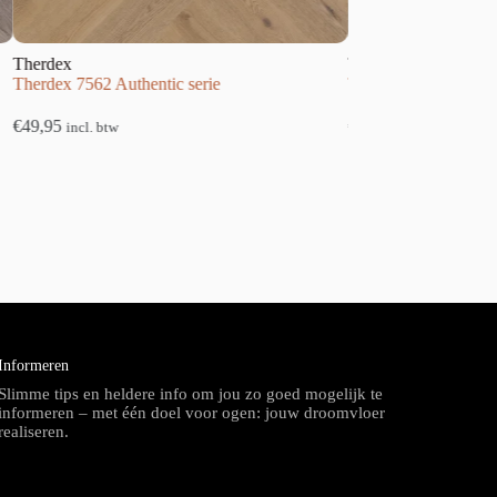
Therdex
Therdex
Therdex 7562 Authentic serie
Therdex 4030 Tapis s
€
49,95
€
49,95
incl. btw
incl. btw
Informeren
Slimme tips en heldere info om jou zo goed mogelijk te
informeren – met één doel voor ogen: jouw droomvloer
realiseren.