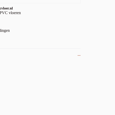
vloer.nl
 PVC vloeren
lingen