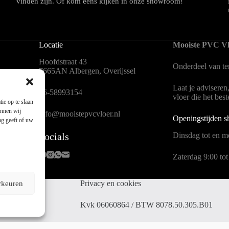
vinden zijn. Of kom eens kijken in onze showroom!
Locatie
Mooiste PVC Vl
Hoofdstraat 43
Onderdeel van
t
7665AN Albergen, Overijssel
Laat je adviseren
en
06-58993154
vloer die het bes
ie op te slaan
unnen wij
info@mooistepvcvloer.nl
Openingstijden 
ng geeft of uw
Socials
Dinsdag tot en me
Zaterdag 9:00 tot
Privacy en cookies
rkeuren
 Mors
Kvk 06060864 / BTW 8078.50.305.B01