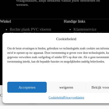
vraagstukken, altijd denkend vanuit jouw behoeften en
wensen.
Winkel
Handige links
Rechte plank PVC vloeren
Klantenservice
Visgraat PVC vloeren
PVC vloeren advies
Tegelvorm PVC vloeren
Inspiratie
Cookiebeleid
Hongaarse punt PVC
Meest gestelde vragen 
vloeren
blog
Om de beste ervaringen te bieden, gebruiken we technologieën zoals cookies om informat
Weense punt PVC vloeren
Over ons
en/of te openen op uw apparaat. Door toestemming te geven voor deze technologieën, k
Verlijmbare PVC vloeren
Contact
gegevens verwerken zoals surfgedrag of unieke ID’s op deze site. Als u geen toestemmi
Klik PVC vloeren
Legservice
toestemming intrekt, kan dit bepaalde functies en mogelijkheden nadelig beïnvloeden.
Accepteten
weigeren
Bekijk voo
Whatsapp ons
Copyright © 2025 - WordPress thema door blocksy - Made by Jim ter
Cookiebeleid
Privacyverklaring