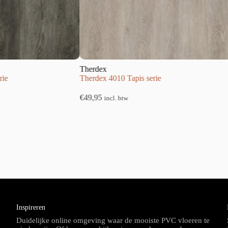
Therdex
Therdex
Therdex 4010 Tapis serie
Therdex 9100
€
49,95
€
59,95
incl. btw
incl. 
Inspireren
Duidelijke online omgeving waar de mooiste PVC vloeren te