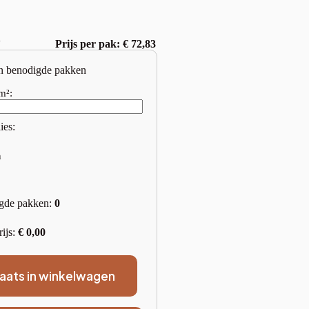
w
Prijs per pak: € 72,83
n benodigde pakken
m²:
ies:
n
gde pakken:
0
rijs:
€
0,00
laats in winkelwagen