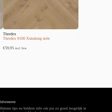
Therdex
 Xstralong serie
Therdex 4070 Tapis serie
€
49,95
btw
incl. btw
Informeren
Slimme tips en heldere info om jou zo goed mogelijk te