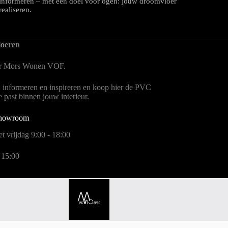
informeren – met één doel voor ogen: jouw droomvloer
realiseren.
oeren
er Mors Wonen
VOF.
, informeren en inspireren en koop hier de PVC
te past binnen jouw interieur.
showroom
t vrijdag 9:00 - 18:00
 15:00