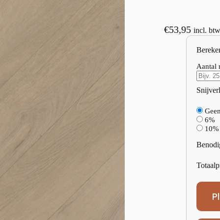
€
53,95
incl. bt
Bereke
Aantal 
Snijverl
Gee
6%
10%
Benodi
Totaalp
P