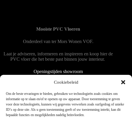
Mooiste PVC Vloeren
Onderdeel van
ter Mors Wonen
VOF.
Laat je adviseren, informeren en inspireren en koop hier de
PVC vloer die het beste past binnen jouw interieur.
Openingstijden showroom
Dinsdag tot en met vrijdag 9:00 - 18:00
Cookiebeleid
Zaterdag 9:00 tot 15:00
Om de beste ervaringen te bieden, gebruiken we technologieën zoals cookies om
informatie op te slaan en/of te openen op uw apparaat. Door toestemming te geven
voor deze technologieën, kunnen wij gegevens verwerken zoals surfgedrag of unieke
Copyright © 2025 - WordPress thema door blocksy - Made by
ID’s op deze site. Als u geen toestemming geeft of uw toestemming intrekt, kan dit
Jim ter Mors
bepaalde functies en mogelijkheden nadelig beïnvloeden.
Privacy en cookies