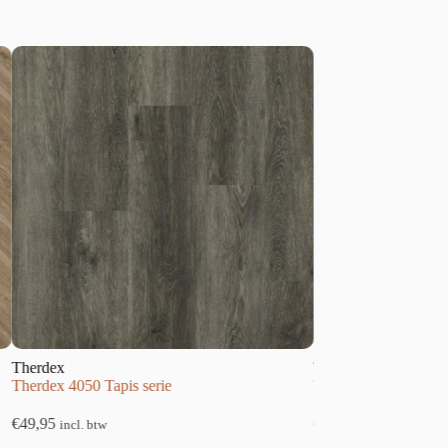
Therdex
050 Tapis serie
Therdex 4210 Basic serie
€
34,95
l. btw
incl. btw