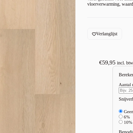
vloerverwarming, waardo
Verlanglijst
€
59,95
incl. bt
Bereke
Aantal 
Snijverl
Gee
6%
10%
Benodi