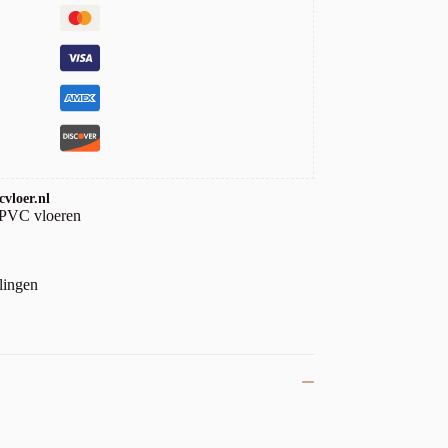
vloer.nl
 PVC vloeren
lingen