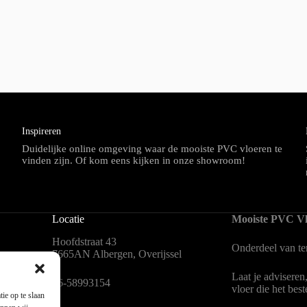
Inspireren
Duidelijke online omgeving waar de mooiste PVC vloeren te
vinden zijn. Of kom eens kijken in onze showroom!
Locatie
Mooiste PVC Vl
Hoofdstraat 43
Onderdeel van
t
7665AN Albergen, Overijssel
Laat je adviseren
en
06-58993154
vloer die het bes
ie op te slaan