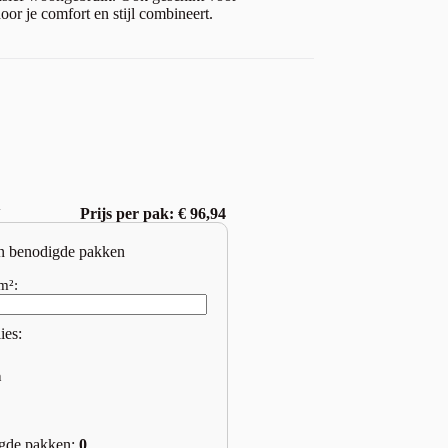
or je comfort en stijl combineert.
w
Prijs per pak: € 96,94
n benodigde pakken
m²:
ies:
n
gde pakken:
0