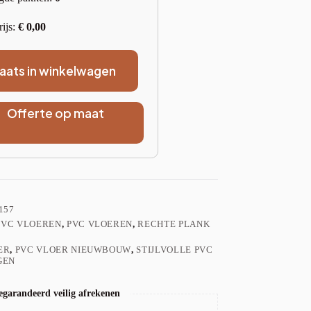
rijs:
€
0,00
laats in winkelwagen
Offerte op maat
157
PVC VLOEREN
,
PVC VLOEREN
,
RECHTE PLANK
ER
,
PVC VLOER NIEUWBOUW
,
STIJLVOLLE PVC
GEN
garandeerd veilig afrekenen