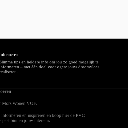
Informeren
Slimme tips en heldere info om jou zo goed mogelijk te
informeren – met één doel voor ogen: jouw droomvloer
realiseren.
oeren
er Mors Wonen
VOF.
, informeren en inspireren en koop hier de PVC
te past binnen jouw interieur.