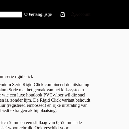
Verlanglijstje
Account
 serie rigid click
ium Serie Rigid Click combineert de uitstraling
mium Serie met het gemak van het klik-systeem.
or wie een luxe houtlook PVC-vloer wil die snel
ren is, zonder lijm. De Rigid Click variant behoudt
uur (registered embossed) en rijke uitstraling van
iedt extra gemak bij plaatsing.
circa 5 mm en een slijtlaag van 0,55 mm is de
ensief woongebruik. Ook geschikt voor