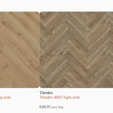
Therdex
Therdex
Therdex 4003 Tapis serie
Therdex 4
€
49,95
€
49,95
incl. btw
inc