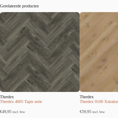
Gerelateerde producten
Therdex
5 Tapis serie
Therdex 9100 Xstralong serie
€
59,95
 btw
incl. btw