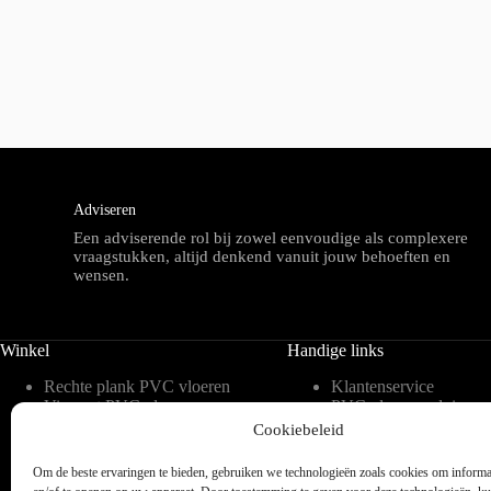
Adviseren
Een adviserende rol bij zowel eenvoudige als complexere
vraagstukken, altijd denkend vanuit jouw behoeften en
wensen.
Winkel
Handige links
Rechte plank PVC vloeren
Klantenservice
Visgraat PVC vloeren
PVC vloeren advies
Tegelvorm PVC vloeren
Inspiratie
Cookiebeleid
Hongaarse punt PVC
Meest gestelde vragen 
vloeren
blog
Om de beste ervaringen te bieden, gebruiken we technologieën zoals cookies om informat
Weense punt PVC vloeren
Over ons