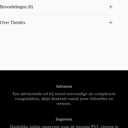
Beoordelingen (0)
Over Therdex
Adviseren
Een adviserende rol bij zowel eenvoudige als complexere
vraagstukken, altijd denkend vanuit jouw behoeften en
wensen.
Inspireren
Duidelijke online omgeving waar de mooiste PVC vloeren te