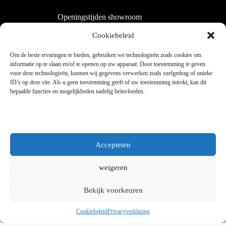
Openingstijden showroom
Dinsdag tot en met vrijdag 9:00 - 18:00
Cookiebeleid
Zaterdag 9:00 tot 15:00
Om de beste ervaringen te bieden, gebruiken we technologieën zoals cookies om
informatie op te slaan en/of te openen op uw apparaat. Door toestemming te geven
voor deze technologieën, kunnen wij gegevens verwerken zoals surfgedrag of unieke
Copyright © 2025 - WordPress thema door blocksy - Made by
ID’s op deze site. Als u geen toestemming geeft of uw toestemming intrekt, kan dit
Jim ter Mors
bepaalde functies en mogelijkheden nadelig beïnvloeden.
Privacy en cookies
Kvk 06060864 / BTW 8078.50.305.B01
Accepteten
weigeren
Bekijk voorkeuren
Whatsapp ons
Cookiebeleid
Privacyverklaring