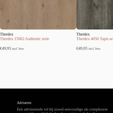
Therdex
62 Authentic serie
Therdex 4050 Tapis serie
€
49,95
 btw
incl. btw
Adviseren
Een adviserende rol bij zowel eenvoudige als complexere