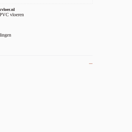
vloer.nl
 PVC vloeren
lingen