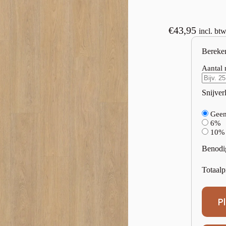
€
43,95
incl. bt
Bereke
Aantal 
Snijverl
Gee
6%
10%
Benodi
Totaalp
P