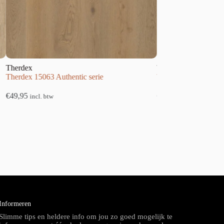
Therdex
5063 Authentic serie
Therdex 4070 Tapis serie
€
49,95
l. btw
incl. btw
Informeren
Slimme tips en heldere info om jou zo goed mogelijk te