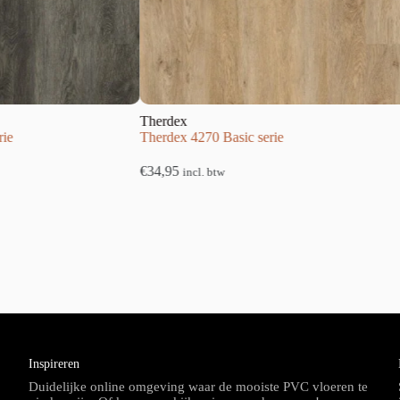
Therdex
Therdex
Therdex 4270 Basic serie
Therdex 1
€
34,95
€
49,95
incl. btw
inc
Inspireren
Duidelijke online omgeving waar de mooiste PVC vloeren te