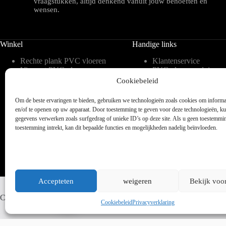
vraagstukken, altijd denkend vanuit jouw behoeften en
wensen.
Winkel
Handige links
Rechte plank PVC vloeren
Klantenservice
Visgraat PVC vloeren
PVC vloeren advies
Tegelvorm PVC vloeren
Inspiratie
Cookiebeleid
Hongaarse punt PVC
Meest gestelde vragen 
vloeren
blog
Om de beste ervaringen te bieden, gebruiken we technologieën zoals cookies om informat
Weense punt PVC vloeren
Over ons
en/of te openen op uw apparaat. Door toestemming te geven voor deze technologieën, k
Verlijmbare PVC vloeren
Contact
gegevens verwerken zoals surfgedrag of unieke ID’s op deze site. Als u geen toestemmi
Klik PVC vloeren
Legservice
toestemming intrekt, kan dit bepaalde functies en mogelijkheden nadelig beïnvloeden.
Accepteten
weigeren
Bekijk voo
Whatsapp ons
Copyright © 2025 - WordPress thema door blocksy - Made by Jim ter
Cookiebeleid
Privacyverklaring