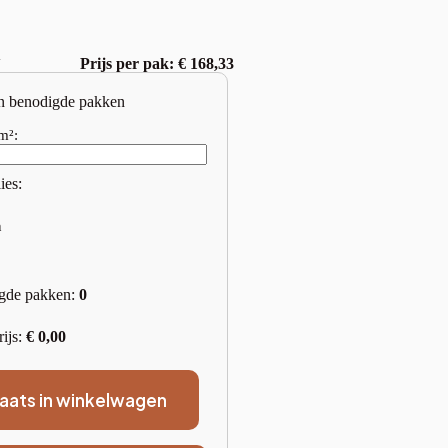
w
Prijs per pak: € 168,33
n benodigde pakken
m²:
ies:
n
gde pakken:
0
rijs:
€
0,00
laats in winkelwagen