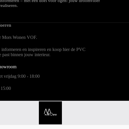
informeren – met één doel voor ogen: jouw droomvloer
realiseren.
oeren
er Mors Wonen
VOF.
, informeren en inspireren en koop hier de PVC
te past binnen jouw interieur.
showroom
t vrijdag 9:00 - 18:00
 15:00