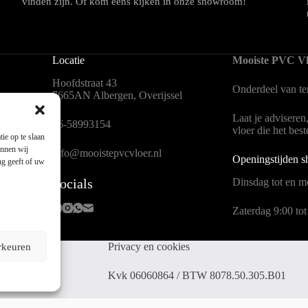
vinden zijn. Of kom eens kijken in onze showroom!
Locatie
Mooiste PVC Vl
Hoofdstraat 43
Onderdeel van
t
7665AN Albergen, Overijssel
Laat je adviseren
en
06-58993154
vloer die het bes
ie op te slaan
unnen wij
info@mooistepvcvloer.nl
Openingstijden 
ng geeft of uw
Socials
Dinsdag tot en me
Zaterdag 9:00 tot
Privacy en cookies
rkeuren
 Mors
Kvk 06060864 / BTW 8078.50.305.B01