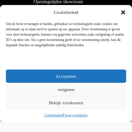
Openingstijden showroom
Dinsdag tot en met vrijdag 9:00 - 18:00
Cookiebeleid
Zaterdag 9:00 tot 15:00
Om de beste ervaringen te bieden, gebruiken we technologieën zoals cookies om
informatie op te slaan en/of te openen op uw apparaat. Door toestemming te geven
voor deze technologieën, kunnen wij gegevens verwerken zoals surfgedrag of unieke
Copyright © 2025 - WordPress thema door blocksy - Made by
ID’s op deze site. Als u geen toestemming geeft of uw toestemming intrekt, kan dit
Jim ter Mors
bepaalde functies en mogelijkheden nadelig beïnvloeden.
Privacy en cookies
Kvk 06060864 / BTW 8078.50.305.B01
Accepteten
weigeren
Bekijk voorkeuren
Whatsapp ons
Cookiebeleid
Privacyverklaring