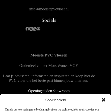
info@mooistepvcvloer.nl
Socials
Mooiste PVC Vloeren
Onderdeel van
ter Mors Wonen
VOF.
Laat je adviseren, informeren en inspireren en koop hier de
PVC vloer die het beste past binnen jouw interieur.
Openingstijden showroom
Dinsdag tot en met vrijdag 9:00 - 18:00
Cookiebeleid
Zaterdag 9:00 tot 15:00
Om de beste ervaringen te bieden, gebruiken we technologieën zoals cookies om