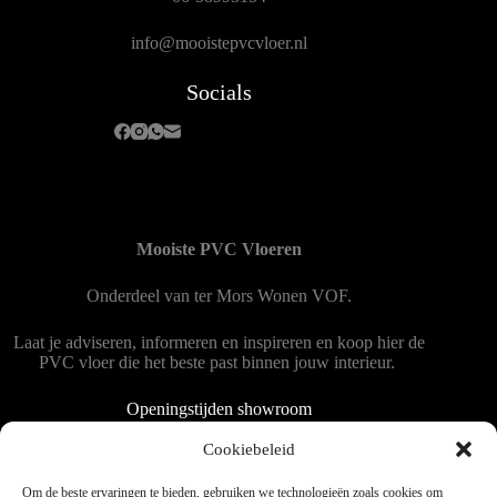
info@mooistepvcvloer.nl
Socials
Mooiste PVC Vloeren
Onderdeel van
ter Mors Wonen
VOF.
Laat je adviseren, informeren en inspireren en koop hier de
PVC vloer die het beste past binnen jouw interieur.
Openingstijden showroom
Dinsdag tot en met vrijdag 9:00 - 18:00
Cookiebeleid
Zaterdag 9:00 tot 15:00
Om de beste ervaringen te bieden, gebruiken we technologieën zoals cookies om