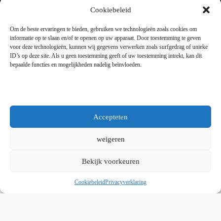
Dinsdag tot en met vrijdag 9:00 - 18:00
Cookiebeleid
Zaterdag 9:00 tot 15:00
Om de beste ervaringen te bieden, gebruiken we technologieën zoals cookies om
informatie op te slaan en/of te openen op uw apparaat. Door toestemming te geven
voor deze technologieën, kunnen wij gegevens verwerken zoals surfgedrag of unieke
Copyright © 2025 - WordPress thema door blocksy - Made by
ID’s op deze site. Als u geen toestemming geeft of uw toestemming intrekt, kan dit
Jim ter Mors
bepaalde functies en mogelijkheden nadelig beïnvloeden.
Privacy en cookies
Kvk 06060864 / BTW 8078.50.305.B01
Accepteten
weigeren
Bekijk voorkeuren
Whatsapp ons
Cookiebeleid
Privacyverklaring