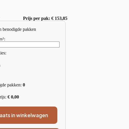
w
Prijs per pak: € 153,85
n benodigde pakken
m²:
ies:
n
gde pakken:
0
rijs:
€
0,00
laats in winkelwagen