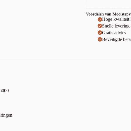
Voordelen van Mooistepvc
Hoge kwaliteit
Snelle levering
Gratis advies
Beveiligde beta
–6000
eringen