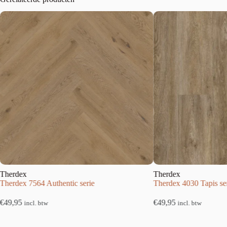
Therdex
564 Authentic serie
Therdex 4030 Tapis serie
€
49,95
cl. btw
incl. btw