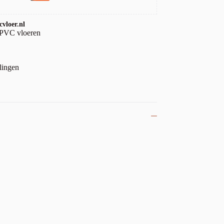
vloer.nl
 PVC vloeren
lingen