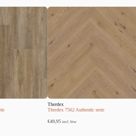
Therdex
Therde
Therdex 7562 Authentic serie
Therdex
€
49,95
€
34,95
incl. btw