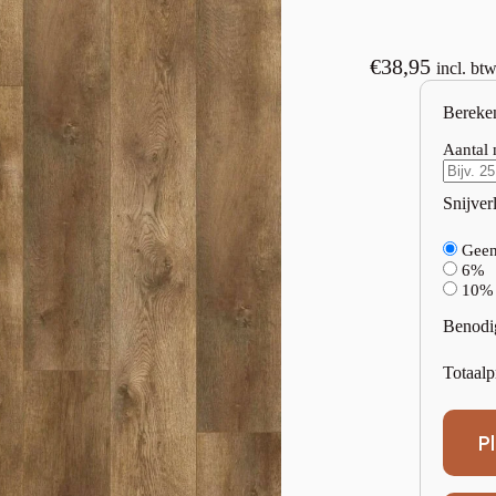
€
38,95
incl. bt
Bereke
Aantal 
Snijverl
Gee
6%
10%
Benodi
Totaalp
P