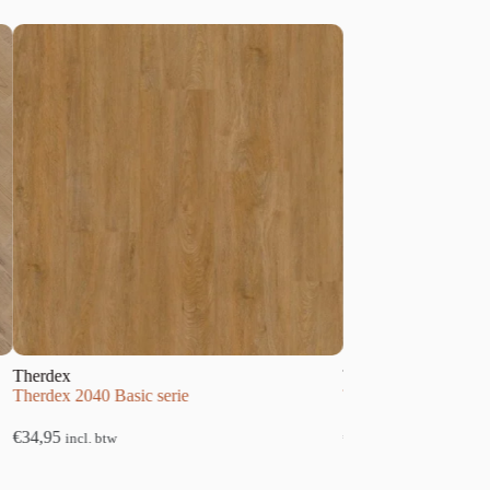
x
Therdex
 2040 Basic serie
Therdex 15064 Authentic seri
€
49,95
incl. btw
incl. btw