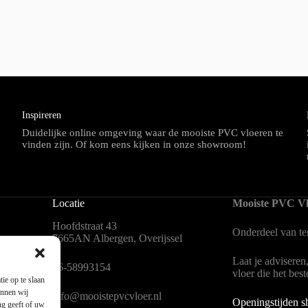
Inspireren
Duidelijke online omgeving waar de mooiste PVC vloeren te
vinden zijn. Of kom eens kijken in onze showroom!
Locatie
Mooiste PVC Vl
Hoofdstraat 43
Onderdeel van
t
7665AN Albergen, Overijssel
Laat je adviseren
en
06-58993154
vloer die het bes
ie op te slaan
unnen wij
info@mooistepvcvloer.nl
Openingstijden 
ng geeft of uw