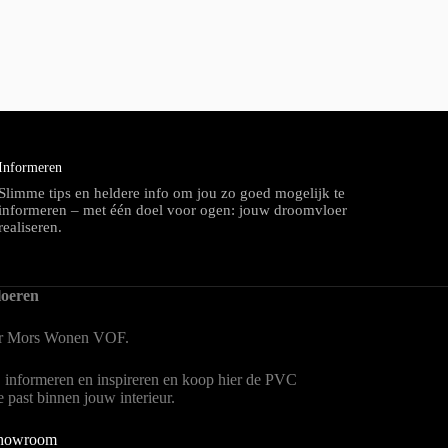
Informeren
Slimme tips en heldere info om jou zo goed mogelijk te
informeren – met één doel voor ogen: jouw droomvloer
realiseren.
oeren
er Mors Wonen
VOF.
, informeren en inspireren en koop hier de PVC
te past binnen jouw interieur.
showroom