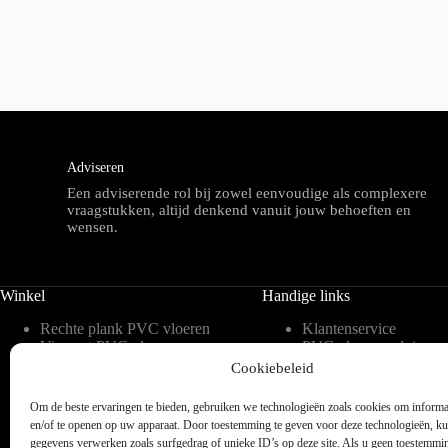
Adviseren
Een adviserende rol bij zowel eenvoudige als complexere
vraagstukken, altijd denkend vanuit jouw behoeften en
wensen.
Winkel
Handige links
Rechte plank PVC vloeren
Klantenservice
Visgraat PVC vloeren
PVC vloeren advies
Tegelvorm PVC vloeren
Inspiratie
Cookiebeleid
Hongaarse punt PVC
Meest gestelde vragen 
vloeren
blog
Om de beste ervaringen te bieden, gebruiken we technologieën zoals cookies om informat
Weense punt PVC vloeren
Over ons
en/of te openen op uw apparaat. Door toestemming te geven voor deze technologieën, k
Verlijmbare PVC vloeren
Contact
gegevens verwerken zoals surfgedrag of unieke ID’s op deze site. Als u geen toestemmi