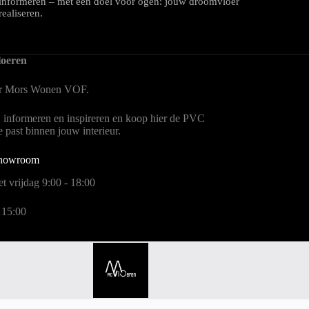
informeren – met één doel voor ogen: jouw droomvloer
realiseren.
oeren
er Mors Wonen
VOF.
, informeren en inspireren en koop hier de PVC
te past binnen jouw interieur.
showroom
t vrijdag 9:00 - 18:00
 15:00