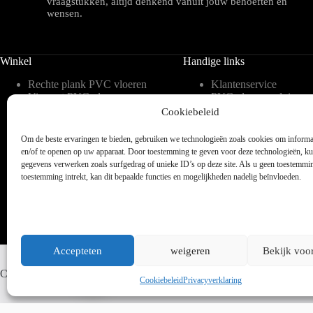
vraagstukken, altijd denkend vanuit jouw behoeften en
wensen.
Winkel
Handige links
Rechte plank PVC vloeren
Klantenservice
Visgraat PVC vloeren
PVC vloeren advies
Tegelvorm PVC vloeren
Inspiratie
Cookiebeleid
Hongaarse punt PVC
Meest gestelde vragen 
vloeren
blog
Om de beste ervaringen te bieden, gebruiken we technologieën zoals cookies om informat
Weense punt PVC vloeren
Over ons
en/of te openen op uw apparaat. Door toestemming te geven voor deze technologieën, k
Verlijmbare PVC vloeren
Contact
gegevens verwerken zoals surfgedrag of unieke ID’s op deze site. Als u geen toestemmi
Klik PVC vloeren
Legservice
toestemming intrekt, kan dit bepaalde functies en mogelijkheden nadelig beïnvloeden.
Accepteten
weigeren
Bekijk voo
Whatsapp ons
Copyright © 2025 - WordPress thema door blocksy - Made by Jim ter
Cookiebeleid
Privacyverklaring