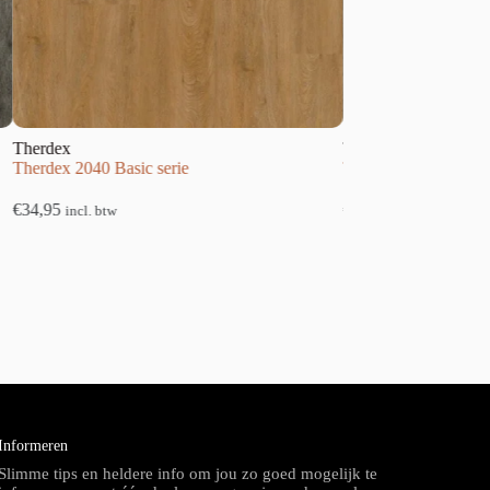
Therdex
 Basic serie
Therdex 4050 Tapis serie
€
49,95
btw
incl. btw
Informeren
Slimme tips en heldere info om jou zo goed mogelijk te