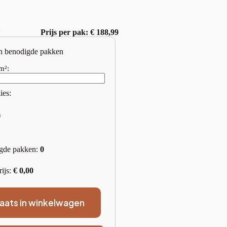
w
Prijs per pak: € 188,99
n benodigde pakken
m²:
ies:
n
gde pakken:
0
rijs:
€
0,00
laats in winkelwagen