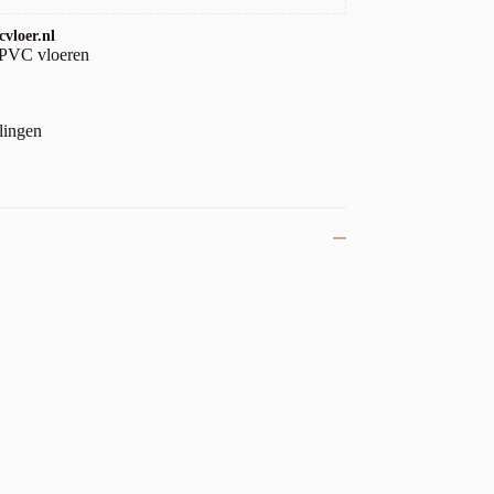
vloer.nl
 PVC vloeren
lingen