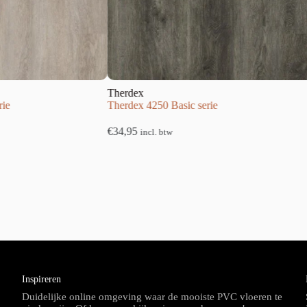
Therdex
Therdex
Therdex 4250 Basic serie
Therdex 2040
€
34,95
€
34,95
incl. btw
incl. 
Inspireren
Duidelijke online omgeving waar de mooiste PVC vloeren te