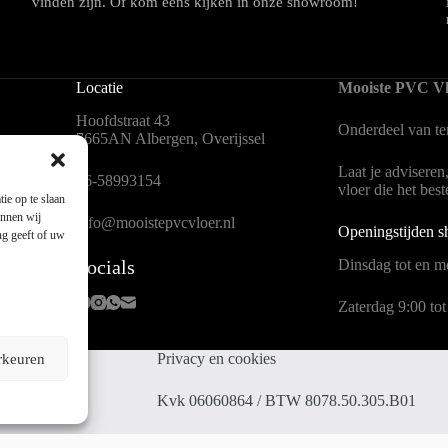
vinden zijn. Of kom eens kijken in onze showroom!
Locatie
Mooiste PVC Vl
Hoofdstraat 43
Onderdeel van
t
7665AN Albergen, Overijssel
Laat je adviseren
en
06-58993154
vloer die het bes
ie op te slaan
unnen wij
info@mooistepvcvloer.nl
Openingstijden 
ng geeft of uw
Socials
Dinsdag tot en me
Zaterdag 9:00 tot
Privacy en cookies
rkeuren
 Mors
Kvk 06060864 / BTW 8078.50.305.B01