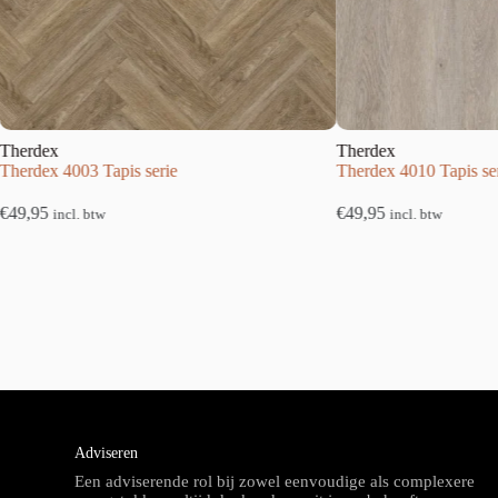
Therdex
Tapis serie
Therdex 4010 Tapis serie
€
49,95
w
incl. btw
Adviseren
Een adviserende rol bij zowel eenvoudige als complexere