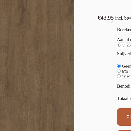
€
43,95
incl. bt
Bereke
Aantal 
Snijverl
Gee
6%
10%
Benodi
Totaalp
P