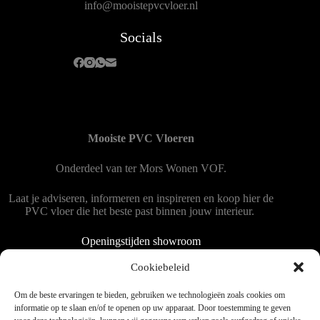
info@mooistepvcvloer.nl
Socials
Mooiste PVC Vloeren
Onderdeel van
ter Mors Wonen
VOF.
Laat je adviseren, informeren en inspireren en koop hier de
PVC vloer die het beste past binnen jouw interieur.
Openingstijden showroom
Dinsdag tot en met vrijdag 9:00 - 18:00
Cookiebeleid
Zaterdag 9:00 tot 15:00
Om de beste ervaringen te bieden, gebruiken we technologieën zoals cookies om
informatie op te slaan en/of te openen op uw apparaat. Door toestemming te geven