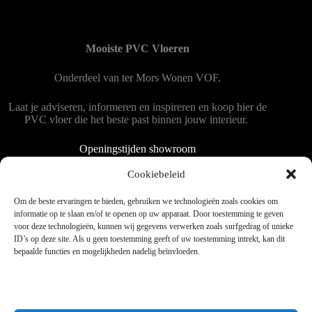
Mooiste PVC Vloeren
Onderdeel van
ter Mors Wonen
VOF.
Laat je adviseren, informeren en inspireren en koop hier de
PVC vloer die het beste past binnen jouw interieur.
Openingstijden showroom
Dinsdag tot en met vrijdag 9:00 - 18:00
Cookiebeleid
Zaterdag 9:00 tot 15:00
Om de beste ervaringen te bieden, gebruiken we technologieën zoals cookies om
informatie op te slaan en/of te openen op uw apparaat. Door toestemming te geven
voor deze technologieën, kunnen wij gegevens verwerken zoals surfgedrag of unieke
Copyright © 2025 - WordPress thema door blocksy - Made by
ID’s op deze site. Als u geen toestemming geeft of uw toestemming intrekt, kan dit
Jim ter Mors
bepaalde functies en mogelijkheden nadelig beïnvloeden.
Privacy en cookies