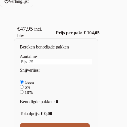
Verlanglijst
€
47,95
incl.
Prijs per pak: € 104,05
btw
Bereken benodigde pakken
Aantal m²:
Snijverlies:
Geen
6%
10%
Benodigde pakken:
0
Totaalprijs:
€
0,00