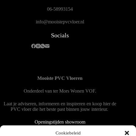
06-58993154
info@mooistepvcvloer.nl
Socials
Mooiste PVC Vloeren
Onderdeel van
ter Mors Wonen
VOF.
Laat je adviseren, informeren en inspireren en koop hier de
PVC vloer die het beste past binnen jouw interieur.
Openingstijden showroom
Dinsdag tot en met vrijdag 9:00 - 18:00
Cookiebeleid