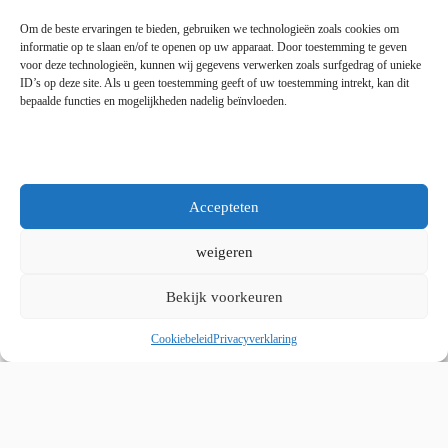
Zaterdag 9:00 tot 15:00
Om de beste ervaringen te bieden, gebruiken we technologieën zoals cookies om
informatie op te slaan en/of te openen op uw apparaat. Door toestemming te geven
voor deze technologieën, kunnen wij gegevens verwerken zoals surfgedrag of unieke
Copyright © 2025 - WordPress thema door blocksy - Made by
ID’s op deze site. Als u geen toestemming geeft of uw toestemming intrekt, kan dit
Jim ter Mors
bepaalde functies en mogelijkheden nadelig beïnvloeden.
Privacy en cookies
Kvk 06060864 / BTW 8078.50.305.B01
Accepteten
weigeren
Bekijk voorkeuren
Whatsapp ons
Cookiebeleid
Privacyverklaring