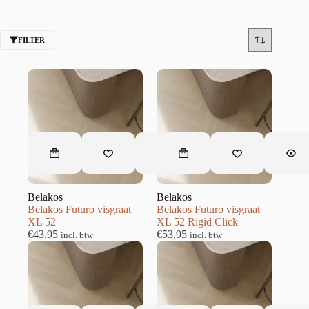
FILTER
Belakos
Belakos
Belakos Futuro visgraat
Belakos Futuro visgraat
XL 52
XL 52 Rigid Click
€
43,95
€
53,95
incl. btw
incl. btw