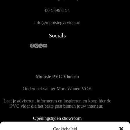
06-58993154
info@mooistepvcvloer.nl
Socials
Mooiste PVC Vloeren
Onderdeel van
ter Mors Wonen
VOF.
Laat je adviseren, informeren en inspireren en koop hier de
PVC vloer die het beste past binnen jouw interieur.
Openingstijden showroom
Dinsdag tot en met vrijdag 9:00 - 18:00
Cookiebeleid