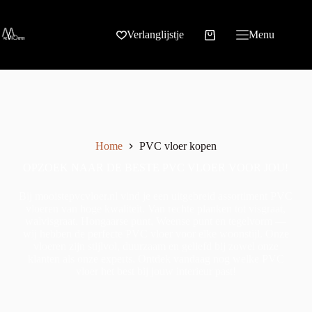
Verlanglijstje
Menu
Home
PVC vloer kopen
OPZOEK NAAR DE BESTE PVC VLOER VOOR JOU!
Bij mooistepvcvloer.nl vind je een uitgebreid assortiment PVC
vloeren van hoge kwaliteit. Van rechte planken tot visgraat,
walvisgraat, Hongaarse punt, Weense punt en tegelvorm —
wij hebben de perfecte PVC vloer voor elke woonstijl. Onze
vloeren zijn stijlvol, duurzaam en geliefd bij zowel onze
klanten als onze experts. Ontdek vandaag nog welke PVC
vloer het best bij jouw interieur past!