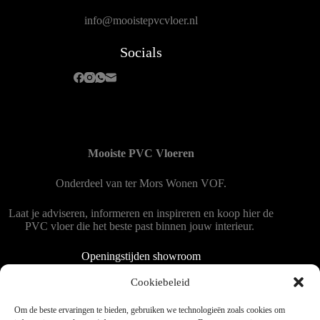
info@mooistepvcvloer.nl
Socials
Mooiste PVC Vloeren
Onderdeel van
ter Mors Wonen
VOF.
Laat je adviseren, informeren en inspireren en koop hier de
PVC vloer die het beste past binnen jouw interieur.
Openingstijden showroom
Dinsdag tot en met vrijdag 9:00 - 18:00
Cookiebeleid
Zaterdag 9:00 tot 15:00
Om de beste ervaringen te bieden, gebruiken we technologieën zoals cookies om