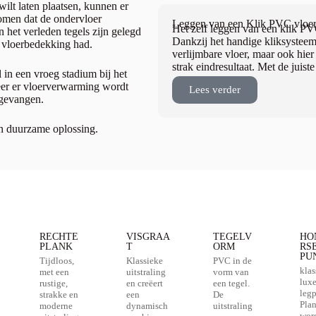
lt laten plaatsen, kunnen er
komen dat de ondervloer
Leggen van een Klik PVC vloe
Het zelf leggen van een klik PVC
n het verleden tegels zijn gelegd
Dankzij het handige kliksysteem
 vloerbedekking had.
verlijmbare vloer, maar ook hier
strak eindresultaat. Met de juis
 in een vroeg stadium bij het
eer er vloerverwarming wordt
Lees verder
pgevangen.
n duurzame oplossing.
RECHTE
VISGRAA
TEGELV
HO
PLANK
T
ORM
RS
PU
Tijdloos,
Klassieke
PVC in de
klas
met een
uitstraling
vorm van
lux
rustige,
en creëert
een tegel.
legp
strakke en
een
De
Pla
moderne
dynamisch
uitstraling
wor