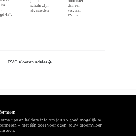
plank
robuuster
uine
schuin zijn
dan een
ten
afgesneden
visgraat
gd 45°.
.
PVC vloer.
PVC vloeren advies
formeren
imme tips en heldere info om jou zo goed mogelijk te
formeren – met één doel voor ogen: jouw droomvloer
aliseren.