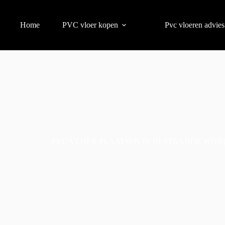
Home
PVC vloer kopen
Pvc vloeren advies
PVC VLOER PLAATSEN IN BESTAANDE WON