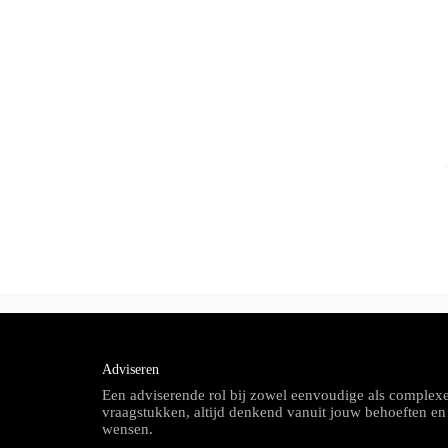
Adviseren
Een adviserende rol bij zowel eenvoudige als complex
vraagstukken, altijd denkend vanuit jouw behoeften en
wensen.