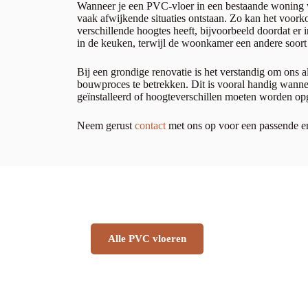
Wanneer je een PVC-vloer in een bestaande woning wi
vaak afwijkende situaties ontstaan. Zo kan het voor
verschillende hoogtes heeft, bijvoorbeeld doordat er i
in de keuken, terwijl de woonkamer een andere soort
Bij een grondige renovatie is het verstandig om ons al
bouwproces te betrekken. Dit is vooral handig wann
geïnstalleerd of hoogteverschillen moeten worden o
Neem gerust
contact
met ons op voor een passende e
OPZOEK NAAR JOUW DROOM
PVC VLOER
Alle PVC vloeren