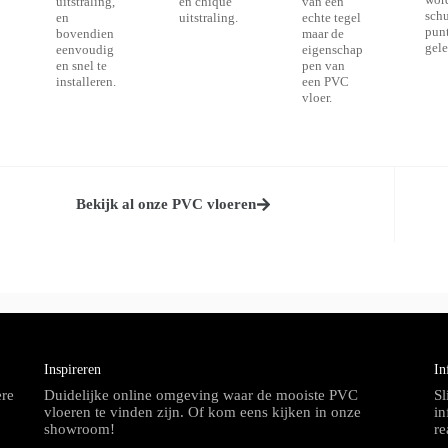
uitstraling,
en chique
van een
sch
en
uitstraling.
echte tegel
pun
bovendien
maar de
gele
eenvoudig
eigenschap
en snel te
pen van
installeren.
een PVC
vloer.
Bekijk al onze PVC vloeren
Inspireren
In
ere
Duidelijke online omgeving waar de mooiste PVC
Sl
vloeren te vinden zijn. Of kom eens kijken in onze
in
showroom!
re