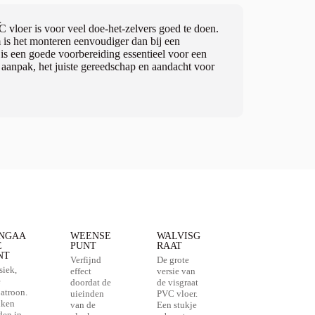
r
Wat voor een on
 vloer is voor veel doe-het-zelvers goed te doen.
Allereerst zal j
 is het monteren eenvoudiger dan bij een
bijvoorbeeld ee
 is een goede voorbereiding essentieel voor een
vloer. Dan kan 
te aanpak, het juiste gereedschap en aandacht voor
kan er nadat de 
Lees verder
NGAA
WEENSE
WALVISG
E
PUNT
RAAT
NT
Verfijnd
De grote
siek,
effect
versie van
e
doordat de
de visgraat
atroon.
uieinden
PVC vloer.
nken
van de
Een stukje
den in