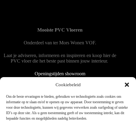
Mooiste PVC Vloeren
Onderdeel van
ter Mors Wonen
VOF.
Laat je adviseren, informeren en inspireren en koop hier de
PVC vloer die het beste past binnen jouw interieur.
Openingstijden showroom
Dinsdag tot en met vrijdag 9:00 - 18:00
Cookiebeleid
Zaterdag 9:00 tot 15:00
Om de beste ervaringen te bieden, gebruiken we technologieën zoals cookies om
informatie op te slaan en/of te openen op uw apparaat. Door toestemming te geven
voor deze technologieën, kunnen wij gegevens verwerken zoals surfgedrag of unieke
Copyright © 2025 - WordPress thema door blocksy - Made by
ID’s op deze site. Als u geen toestemming geeft of uw toestemming intrekt, kan dit
Jim ter Mors
bepaalde functies en mogelijkheden nadelig beïnvloeden.
Privacy en cookies