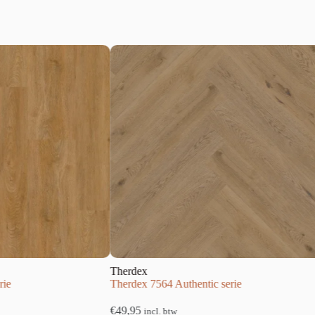
herdex
Therdex
herdex 7564 Authentic serie
Therdex 4001 Tapis seri
49,95
€
49,95
incl. btw
incl. btw