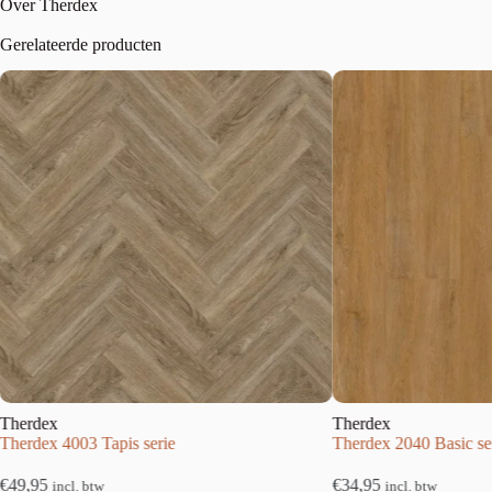
Over Therdex
Gerelateerde producten
Therdex
T
Therdex 2040 Basic serie
T
€
34,95
€
incl. btw