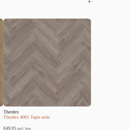
Therdex
e
Therdex 9080 Xstralong serie
€
59,95
incl. btw