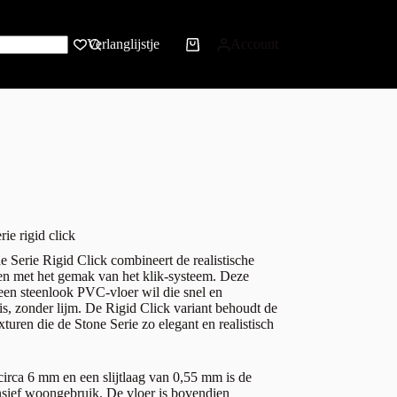
Verlanglijstje
Account
ie rigid click
Serie Rigid Click combineert de realistische
een met het gemak van het klik-systeem. Deze
 een steenlook PVC-vloer wil die snel en
 is, zonder lijm. De Rigid Click variant behoudt de
xturen die de Stone Serie zo elegant en realistisch
circa 6 mm en een slijtlaag van 0,55 mm is de
ensief woongebruik. De vloer is bovendien