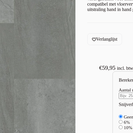
compatibel met vloerver
uitstraling hand in hand
Verlanglijst
€
59,95
incl. bt
Bereke
Aantal 
Snijverl
Gee
6%
10%