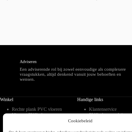
Adviseren
Een adviserende rol bij zowel eenvoudige als complexere
vraagstukken, altijd denkend vanuit jouw behoeften en
wensen.
Winkel
Handige links
Rechte plank PVC vloeren
Klantenservice
Visgraat PVC vloeren
PVC vloeren advies
Tegelvorm PVC vloeren
Inspiratie
Cookiebeleid
Hongaarse punt PVC
Meest gestelde vragen 
vloeren
blog