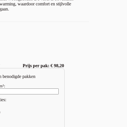
warming, waardoor comfort en stijlvolle
 gaan.
w
Prijs per pak: € 98,20
n benodigde pakken
m²:
ies:
n