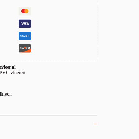
vloer.nl
 PVC vloeren
lingen