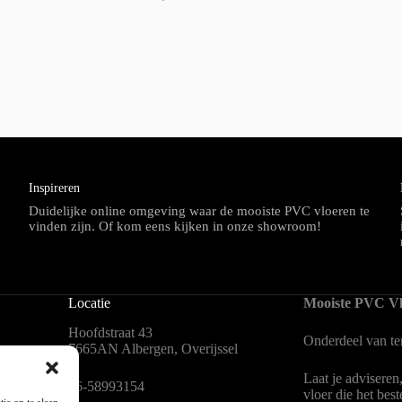
Inspireren
Duidelijke online omgeving waar de mooiste PVC vloeren te
vinden zijn. Of kom eens kijken in onze showroom!
Locatie
Mooiste PVC Vl
Hoofdstraat 43
Onderdeel van
t
7665AN Albergen, Overijssel
Laat je adviseren
en
06-58993154
vloer die het bes