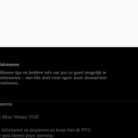
Informeren
Slimme tips en heldere info om jou zo goed mogelijk te
informeren – met één doel voor ogen: jouw droomvloer
realiseren.
oeren
er Mors Wonen
VOF.
, informeren en inspireren en koop hier de PVC
te past binnen jouw interieur.