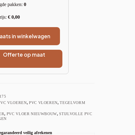
gde pakken:
0
rijs:
€
0,00
laats in winkelwagen
Offerte op maat
175
PVC VLOEREN
,
PVC VLOEREN
,
TEGELVORM
ER
,
PVC VLOER NIEUWBOUW
,
STIJLVOLLE PVC
GEN
garandeerd veilig afrekenen