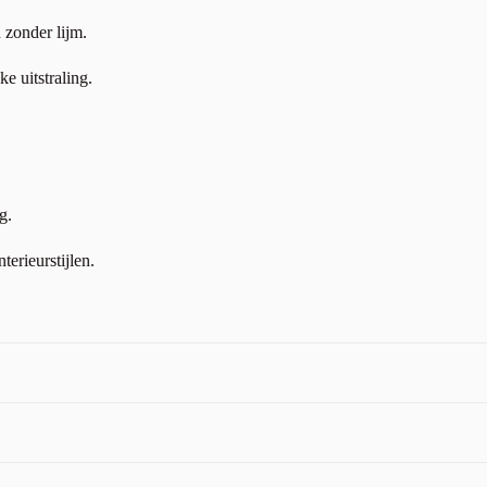
 zonder lijm.
e uitstraling.
g.
terieurstijlen.