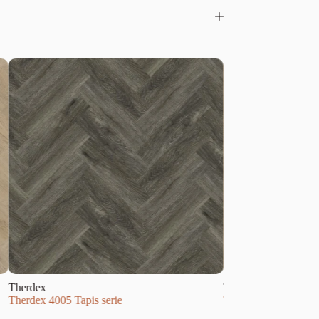
Therdex
Therdex
Therdex 4005 Tapis serie
Therdex 2050 Basic s