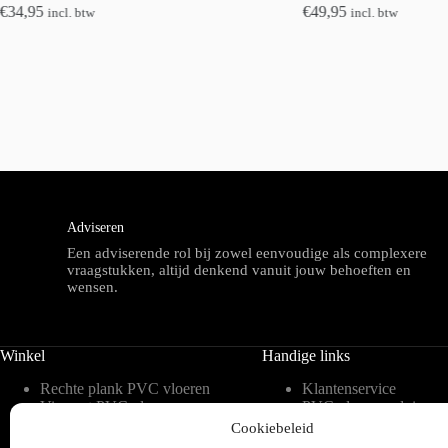
€
34,95
€
49,95
incl. btw
incl. btw
Adviseren
Een adviserende rol bij zowel eenvoudige als complexere
vraagstukken, altijd denkend vanuit jouw behoeften en
wensen.
Winkel
Handige links
Rechte plank PVC vloeren
Klantenservice
Visgraat PVC vloeren
PVC vloeren advies
Tegelvorm PVC vloeren
Inspiratie
Cookiebeleid
Hongaarse punt PVC
Meest gestelde vragen 