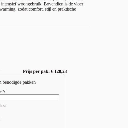
r intensief woongebruik. Bovendien is de vloer
arming, zodat comfort, stijl en praktische
w
Prijs per pak: € 128,23
n benodigde pakken
m²:
ies:
n