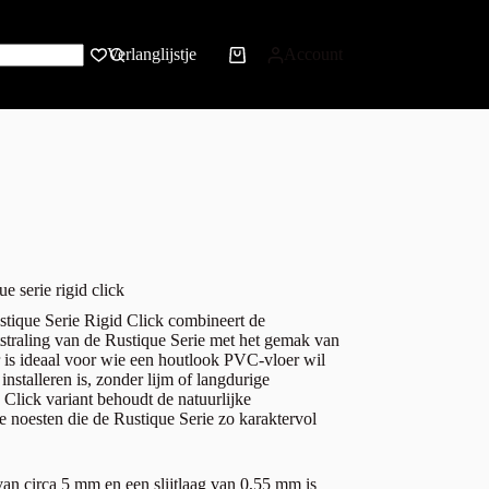
Verlanglijstje
Account
 serie rigid click
ique Serie Rigid Click combineert de
tstraling van de Rustique Serie met het gemak van
r is ideaal voor wie een houtlook PVC-vloer wil
installeren is, zonder lijm of langdurige
Click variant behoudt de natuurlijke
re noesten die de Rustique Serie zo karaktervol
van circa 5 mm en een slijtlaag van 0,55 mm is