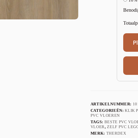
10%
Benodi
Totaalp
P
ARTIKELNUMMER:
10
CATEGORIEËN:
KLIK 
PVC VLOEREN
TAGS:
BESTE PVC VLO
VLOER
,
ZELF PVC LEG
MERK:
THERDEX