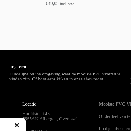
€
49,95
incl. btw
Inspireren
Duidelijke online omgeving waar de mooiste PVC vloeren te
vinden zijn. Of kom eens kijken in onze showroom!
Locatie
Mooiste PVC Vl
Hoofdstraat 43
Onderdeel van
t
7665AN Albergen, Overijssel
Laat je adviseren
en