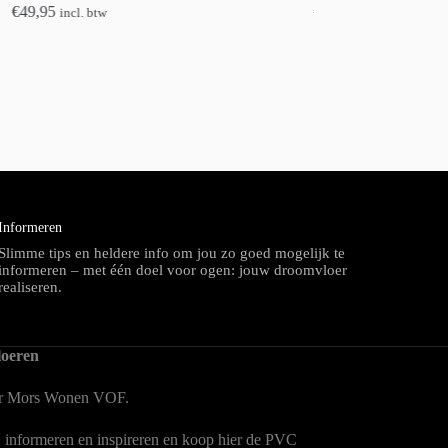
€
49,95
€
34,95
incl. btw
incl. btw
Informeren
Slimme tips en heldere info om jou zo goed mogelijk te
informeren – met één doel voor ogen: jouw droomvloer
realiseren.
oeren
er Mors Wonen
VOF.
, informeren en inspireren en koop hier de PVC