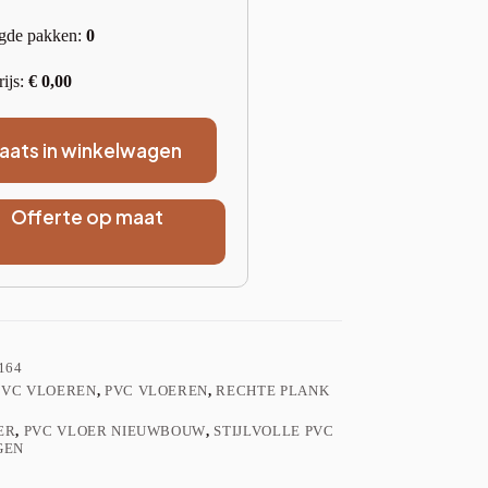
gde pakken:
0
rijs:
€
0,00
laats in winkelwagen
Offerte op maat
164
PVC VLOEREN
,
PVC VLOEREN
,
RECHTE PLANK
ER
,
PVC VLOER NIEUWBOUW
,
STIJLVOLLE PVC
GEN