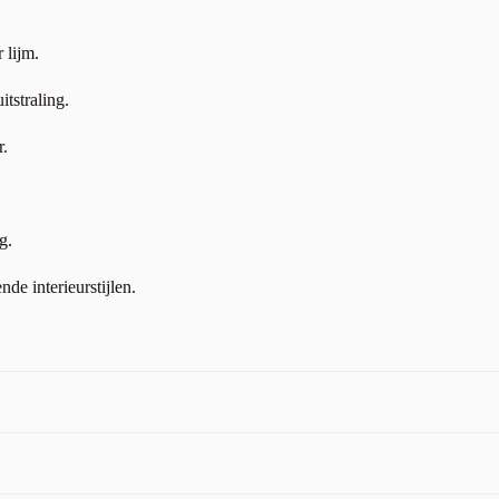
 lijm.
tstraling.
r.
g.
de interieurstijlen.