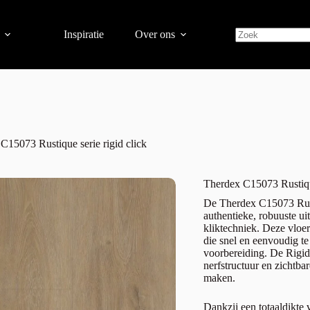
Inspiratie
Over ons
C15073 Rustique serie rigid click
Therdex C15073 Rustique
De Therdex C15073 Rust
authentieke, robuuste ui
kliktechniek. Deze vloe
die snel en eenvoudig te 
voorbereiding. De Rigid 
nerfstructuur en zichtba
maken.
Dankzij een totaaldikte 