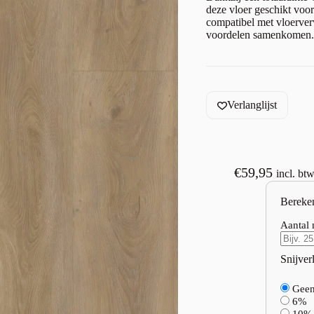
deze vloer geschikt voo
compatibel met vloerverw
voordelen samenkomen.
Verlanglijst
€
59,95
incl. bt
Bereke
Aantal 
Snijverl
Gee
6%