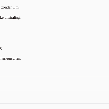
 zonder lijm.
e uitstraling.
g.
terieurstijlen.