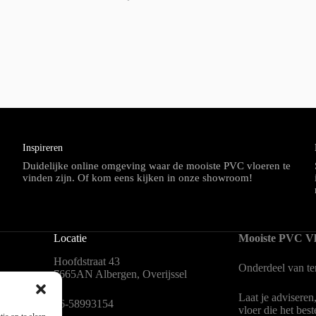
Inspireren
Duidelijke online omgeving waar de mooiste PVC vloeren te
vinden zijn. Of kom eens kijken in onze showroom!
Locatie
Mooiste PVC Vl
Hoofdstraat 43
Onderdeel van
t
7665AN Albergen, Overijssel
Laat je adviseren
en
06-58993154
vloer die het bes