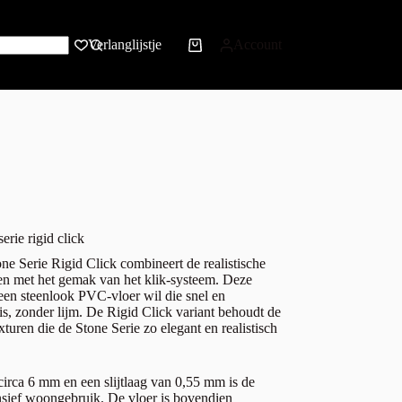
Verlanglijstje
Account
rie rigid click
 Serie Rigid Click combineert de realistische
een met het gemak van het klik-systeem. Deze
 een steenlook PVC-vloer wil die snel en
 is, zonder lijm. De Rigid Click variant behoudt de
xturen die de Stone Serie zo elegant en realistisch
circa 6 mm en een slijtlaag van 0,55 mm is de
ensief woongebruik. De vloer is bovendien