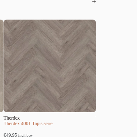
Therdex
Therdex
Therdex 4001 Tapis serie
Therdex 9090 Xstralo
€
49,95
€
59,95
incl. btw
incl. btw