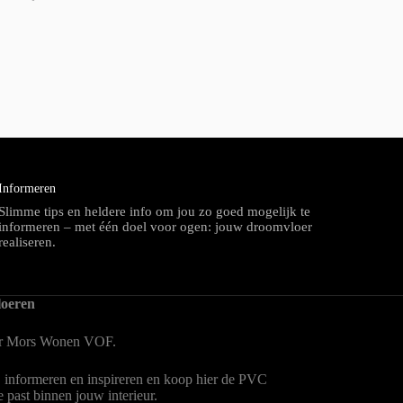
Informeren
Slimme tips en heldere info om jou zo goed mogelijk te
informeren – met één doel voor ogen: jouw droomvloer
realiseren.
oeren
er Mors Wonen
VOF.
, informeren en inspireren en koop hier de PVC
te past binnen jouw interieur.