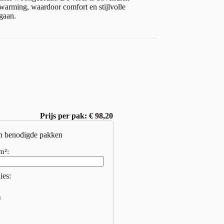
warming, waardoor comfort en stijlvolle
 gaan.
w
Prijs per pak: € 98,20
n benodigde pakken
m²:
ies:
n