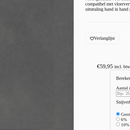
compatibel met vloerver
uitstraling hand in hand
Verlanglijst
€
59,95
incl. bt
Bereke
Aantal 
Snijverl
Gee
6%
10%