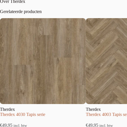
Over Therdex
Gerelateerde producten
Therdex
Therdex
Therdex 4030 Tapis serie
Therdex 4003 Tapis ser
€
49,95
€
49,95
incl. btw
incl. btw