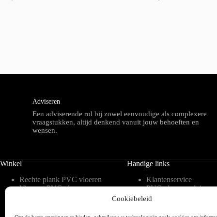
Adviseren
Een adviserende rol bij zowel eenvoudige als complexere
vraagstukken, altijd denkend vanuit jouw behoeften en
wensen.
Winkel
Handige links
Rechte plank PVC vloeren
Klantenservice
Visgraat PVC vloeren
PVC vloeren advies
Tegelvorm PVC vloeren
Inspiratie
Cookiebeleid
Hongaarse punt PVC
Meest gestelde vragen 
vloeren
blog