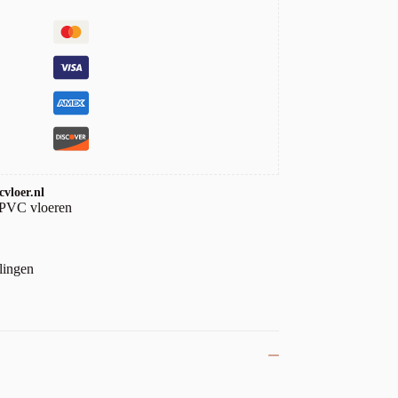
vloer.nl
 PVC vloeren
lingen