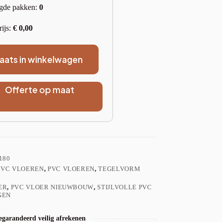
gde pakken:
0
rijs:
€
0,00
laats in winkelwagen
Offerte op maat
180
PVC VLOEREN
,
PVC VLOEREN
,
TEGELVORM
ER
,
PVC VLOER NIEUWBOUW
,
STIJLVOLLE PVC
GEN
garandeerd veilig afrekenen