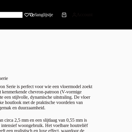
Verlanglijstje
Account
erie
 Serie is perfect voor wie een vloermodel zoekt
het kenmerkende chevron-patroon (V-vormige
mte een stijlvolle, dynamische uitstraling. De vloer
jke houtlook met de praktische voordelen van
gemak en duurzaamheid.
an circa 2,5 mm en een slijtlaag van 0,55 mm is
 intensief woongebruik. Het voelbare houtreliëf
eft een realistisch en luxe effect, waardoor de