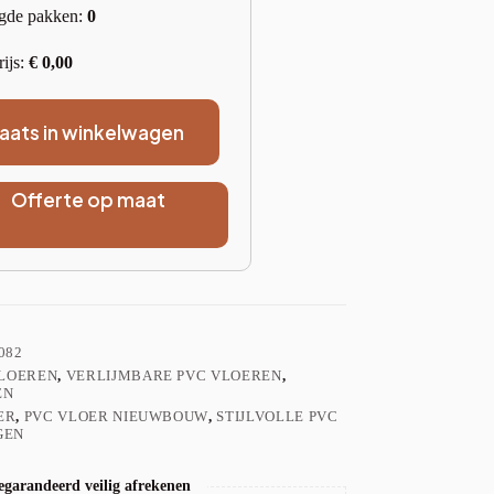
gde pakken:
0
rijs:
€
0,00
laats in winkelwagen
Offerte op maat
082
VLOEREN
,
VERLIJMBARE PVC VLOEREN
,
EN
ER
,
PVC VLOER NIEUWBOUW
,
STIJLVOLLE PVC
GEN
garandeerd veilig afrekenen