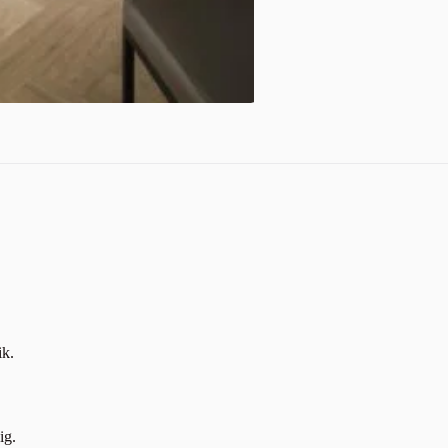
ik.
ig.