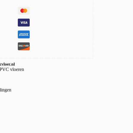
vloer.nl
 PVC vloeren
lingen