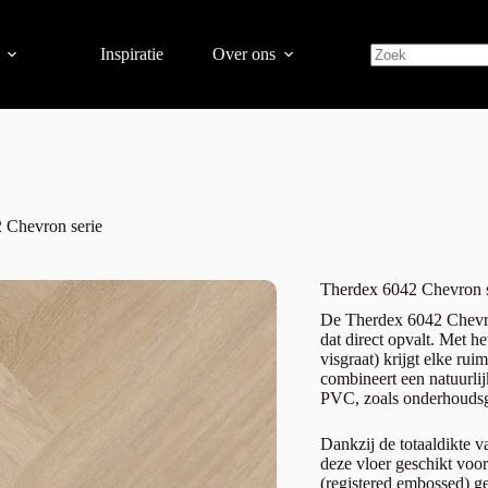
Inspiratie
Over ons
 Chevron serie
Therdex 6042 Chevron s
De Therdex 6042 Chevron
dat direct opvalt. Met 
visgraat) krijgt elke rui
combineert een natuurli
PVC, zoals onderhouds
Dankzij de totaaldikte v
deze vloer geschikt voor
(registered embossed) ge