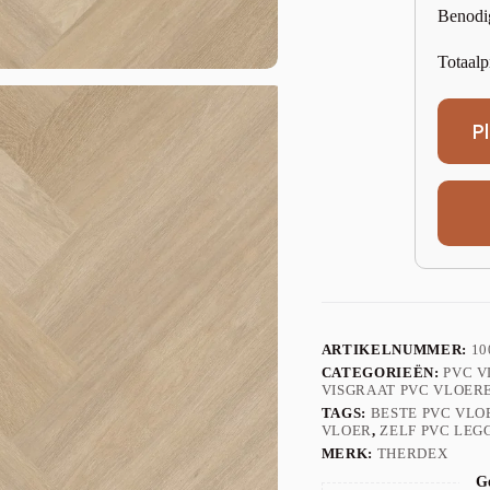
Benodi
Totaalp
P
ARTIKELNUMMER:
10
CATEGORIEËN:
PVC 
VISGRAAT PVC VLOER
TAGS:
BESTE PVC VLO
VLOER
,
ZELF PVC LEG
MERK:
THERDEX
Ge