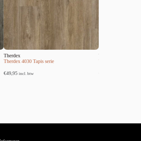
Therdex
030 Tapis serie
Therdex 4210 Basic serie
€
34,95
l. btw
incl. btw