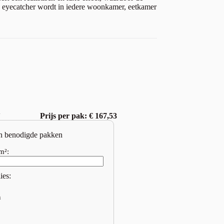
 eyecatcher wordt in iedere woonkamer, eetkamer
w
Prijs per pak: € 167,53
n benodigde pakken
m²:
ies:
n