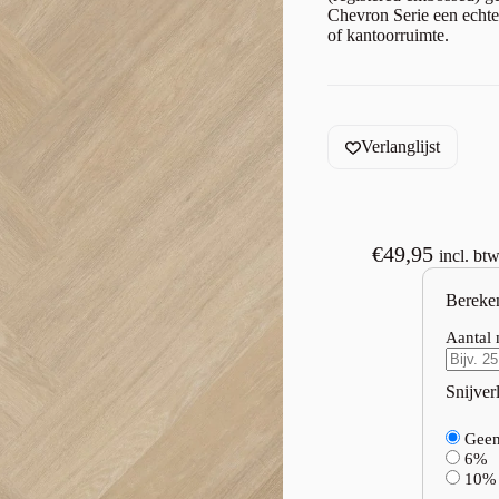
Chevron Serie een echte
of kantoorruimte.
Verlanglijst
€
49,95
incl. bt
Bereke
Aantal 
Snijverl
Gee
6%
10%