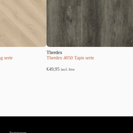
Therdex
Therdex
Therdex 4050 Tapis serie
Therdex 4
€
49,95
€
49,95
incl. btw
inc