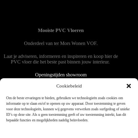
Mooiste PVC Vloeren
Onderdeel van
ter Mors Wonen
VOF.
Laat je adviseren, informeren en inspireren en koop hier de
PVC vloer die het beste past binnen jouw interieur.
Openingstijden showroom
Dinsdag tot en met vrijdag 9:00 - 18:00
Cookiebeleid
Zaterdag 9:00 tot 15:00
Om de beste ervaringen te bieden, gebruiken we technologieën zoals cookies om
informatie op te slaan en/of te openen op uw apparaat. Door toestemming te geven
voor deze technologieën, kunnen wij gegevens verwerken zoals surfgedrag of unieke
Copyright © 2025 - WordPress thema door blocksy - Made by
ID’s op deze site. Als u geen toestemming geeft of uw toestemming intrekt, kan dit
Jim ter Mors
bepaalde functies en mogelijkheden nadelig beïnvloeden.
Privacy en cookies