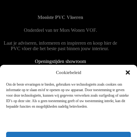
Mooiste PVC Vloeren
Onderdeel van
ter Mors Wonen
VOF.
Laat je adviseren, informeren en inspireren en koop hier de
PVC vloer die het beste past binnen jouw interieur.
Openingstijden showroom
Dinsdag tot en met vrijdag 9:00 - 18:00
Cookiebeleid
Zaterdag 9:00 tot 15:00
Om de beste ervaringen te bieden, gebruiken we technologieën zoals cookies om
informatie op te slaan en/of te openen op uw apparaat. Door toestemming te geven
voor deze technologieën, kunnen wij gegevens verwerken zoals surfgedrag of unieke
Copyright © 2025 - WordPress thema door blocksy - Made by
ID’s op deze site. Als u geen toestemming geeft of uw toestemming intrekt, kan dit
Jim ter Mors
bepaalde functies en mogelijkheden nadelig beïnvloeden.
Privacy en cookies
Kvk 06060864 / BTW 8078.50.305.B01