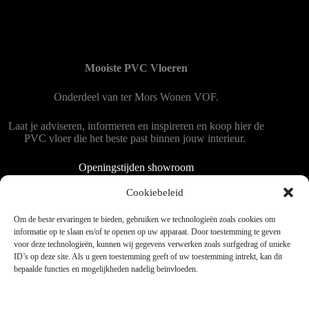
Mooiste PVC Vloeren
Onderdeel van
ter Mors Wonen
VOF.
Laat je adviseren, informeren en inspireren en koop hier de
PVC vloer die het beste past binnen jouw interieur.
Openingstijden showroom
Dinsdag tot en met vrijdag 9:00 - 18:00
Cookiebeleid
Zaterdag 9:00 tot 15:00
Om de beste ervaringen te bieden, gebruiken we technologieën zoals cookies om
informatie op te slaan en/of te openen op uw apparaat. Door toestemming te geven
voor deze technologieën, kunnen wij gegevens verwerken zoals surfgedrag of unieke
Copyright © 2025 - WordPress thema door blocksy - Made by
ID’s op deze site. Als u geen toestemming geeft of uw toestemming intrekt, kan dit
Jim ter Mors
bepaalde functies en mogelijkheden nadelig beïnvloeden.
Privacy en cookies