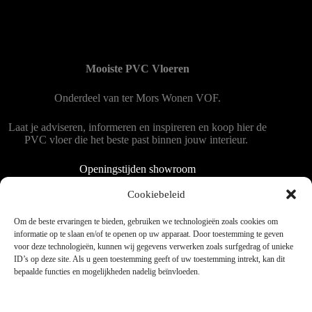
Mooiste PVC Vloeren
Onderdeel van
ter Mors Wonen
VOF.
Laat je adviseren, informeren en inspireren en koop hier de
PVC vloer die het beste past binnen jouw interieur.
Openingstijden showroom
Dinsdag tot en met vrijdag 9:00 - 18:00
Cookiebeleid
Zaterdag 9:00 tot 15:00
Om de beste ervaringen te bieden, gebruiken we technologieën zoals cookies om
informatie op te slaan en/of te openen op uw apparaat. Door toestemming te geven
voor deze technologieën, kunnen wij gegevens verwerken zoals surfgedrag of unieke
Copyright © 2025 - WordPress thema door blocksy - Made by
ID’s op deze site. Als u geen toestemming geeft of uw toestemming intrekt, kan dit
Jim ter Mors
bepaalde functies en mogelijkheden nadelig beïnvloeden.
Privacy en cookies