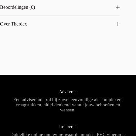
Beoordelingen (0)
Over Therdex
Adviseren
Een adviserende rol bij zowel eenvoudige als complexere
vraagstukken, altijd denkend vanuit jouw behoeften en
wensen.
Inspireren
Duidelijke online omgeving waar de mooiste PVC vloeren te