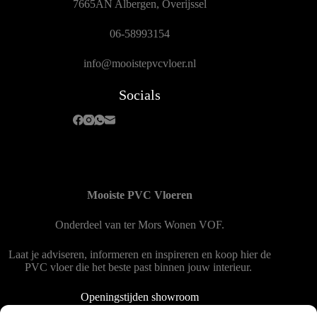
7665AN Albergen, Overijssel
06-58993154
info@mooistepvcvloer.nl
Socials
Mooiste PVC Vloeren
Onderdeel van
ter Mors Wonen
VOF.
Laat je adviseren, informeren en inspireren en koop hier de
PVC vloer die het beste past binnen jouw interieur.
Openingstijden showroom