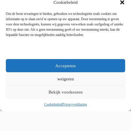
Dinsdag tot en met vrijdag 9:00 - 18:00
Cookiebeleid
Zaterdag 9:00 tot 15:00
Om de beste ervaringen te bieden, gebruiken we technologieën zoals cookies om
informatie op te slaan en/of te openen op uw apparaat. Door toestemming te geven
voor deze technologieën, kunnen wij gegevens verwerken zoals surfgedrag of unieke
Copyright © 2025 - WordPress thema door blocksy - Made by
ID’s op deze site. Als u geen toestemming geeft of uw toestemming intrekt, kan dit
Jim ter Mors
bepaalde functies en mogelijkheden nadelig beïnvloeden.
Privacy en cookies
Kvk 06060864 / BTW 8078.50.305.B01
Accepteten
weigeren
Bekijk voorkeuren
Whatsapp ons
Cookiebeleid
Privacyverklaring