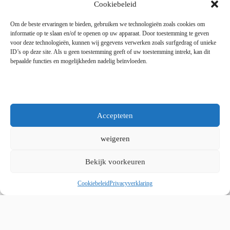
Dinsdag tot en met vrijdag 9:00 - 18:00
Cookiebeleid
Zaterdag 9:00 tot 15:00
Om de beste ervaringen te bieden, gebruiken we technologieën zoals cookies om
informatie op te slaan en/of te openen op uw apparaat. Door toestemming te geven
voor deze technologieën, kunnen wij gegevens verwerken zoals surfgedrag of unieke
Copyright © 2025 - WordPress thema door blocksy - Made by
ID’s op deze site. Als u geen toestemming geeft of uw toestemming intrekt, kan dit
Jim ter Mors
bepaalde functies en mogelijkheden nadelig beïnvloeden.
Privacy en cookies
Kvk 06060864 / BTW 8078.50.305.B01
Accepteten
weigeren
Bekijk voorkeuren
Whatsapp ons
Cookiebeleid
Privacyverklaring