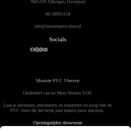
7665AN Albergen, Overijssel
06-58993154
info@mooistepvcvloer.nl
Socials
Mooiste PVC Vloeren
Onderdeel van
ter Mors Wonen
VOF.
Laat je adviseren, informeren en inspireren en koop hier de
PVC vloer die het beste past binnen jouw interieur.
Openingstijden showroom