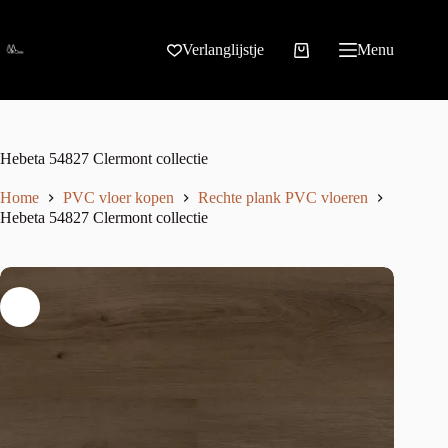
Verlanglijstje
Menu
Hebeta 54827 Clermont collectie
Home
PVC vloer kopen
Rechte plank PVC vloeren
Hebeta 54827 Clermont collectie