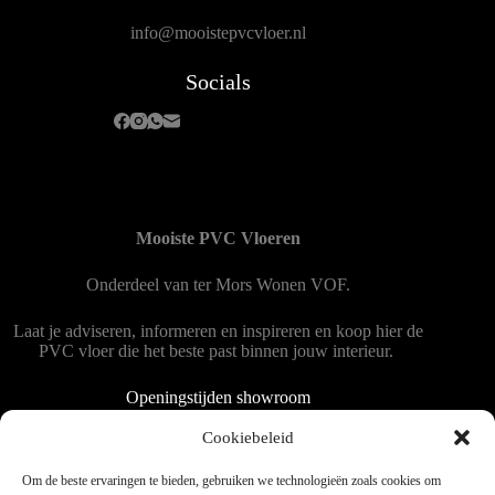
info@mooistepvcvloer.nl
Socials
Mooiste PVC Vloeren
Onderdeel van
ter Mors Wonen
VOF.
Laat je adviseren, informeren en inspireren en koop hier de
PVC vloer die het beste past binnen jouw interieur.
Openingstijden showroom
Dinsdag tot en met vrijdag 9:00 - 18:00
Cookiebeleid
Zaterdag 9:00 tot 15:00
Om de beste ervaringen te bieden, gebruiken we technologieën zoals cookies om